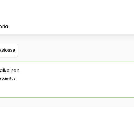
oria
astossa
Valkoinen
 toimitus