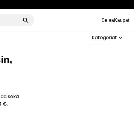
Selaa
Kaupat
Kategoriat
in,
taa sekä
0 €
.