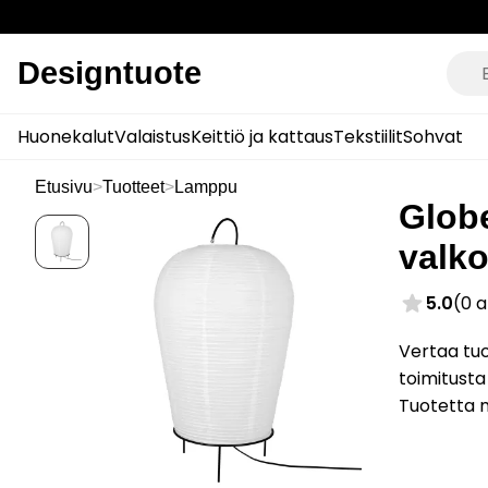
Designtuote
Huonekalut
Valaistus
Keittiö ja kattaus
Tekstiilit
Sohvat
Etusivu
>
Tuotteet
>
Lamppu
Globe
valk
5.0
(0 
Vertaa tuo
toimitusta
Tuotetta 