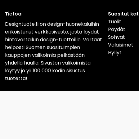
Tietoa
Suositut ka
Tuolit
Designtuote.fi on design-huonekaluihin
Pöydät
erikoistunut verkkosivusto, josta löydät
Sohvat
hintavertailun design-tuotteille. Vertaat
Valaisimet
helposti Suomen suosituimpien
Hyllyt
kauppojen valikoimia pelkästään
yhdellä haulla. Sivuston valikoimista
löytyy jo yli 100 000 kodin sisustus
tuotetta!
Sverige
Norge
Da
Löydät meidät nyt myös
Instagramista