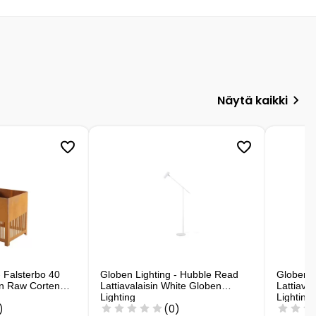
Näytä kaikki
- Falsterbo 40
Globen Lighting - Hubble Read
Globen L
sin Raw Corten
Lattiavalaisin White Globen
Lattiava
Lighting
Lighting
)
(0)