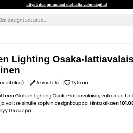
Löydä designtuotteet parhailta valmistajilta!
n Lighting Osaka-lattiavalais
oinen
arvostelua)
Arvostele
Tykkää
tteen Globen Lighting Osaka-lattiavalaisin, valkoinen hin
 ja valitse sinulle sopivin designkauppa. Hinta alkaen
101,0
myy 0 kauppa.