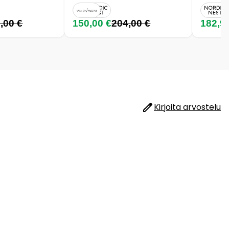
,00 €
150,00 €
204,00 €
182,9
Kirjoita arvostelu