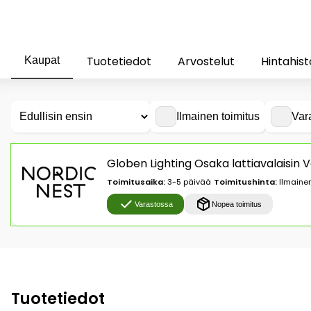
Tuotetiedot
Arvostelut
Hintahist
Kaupat
Ilmainen toimitus
Var
Globen Lighting Osaka lattiavalaisin 
Toimitusaika:
3-5 päivää
Toimitushinta:
Ilmainen
Varastossa
Nopea toimitus
Tuotetiedot