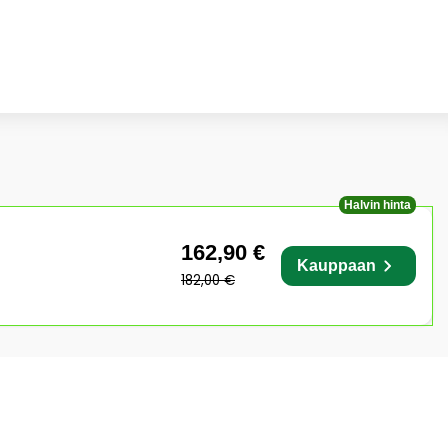
Halvin hinta
162,90 €
Kauppaan
182,00 €