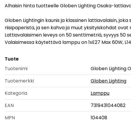
Alhaisin hinta tuotteelle Globen Lighting Osaka-lattiaval
Globen Lightingin kaunis ja klassinen lattiavalaisin, jok
riisipaperista, ja sen kahva ja muut yksityiskohdat ova
Lattiavalaisimen leveys on 50 senttimetriä, syvyys 50 sen
Valaisimessa käytettävä lamppu on 1xE27 Max 60W, L143 
Tuote
Tuotenimi
Globen Lighting O
Tuotemerkki
Globen Lighting
Kategoria
Lamppu
EAN
7319431044082
MPN
104408