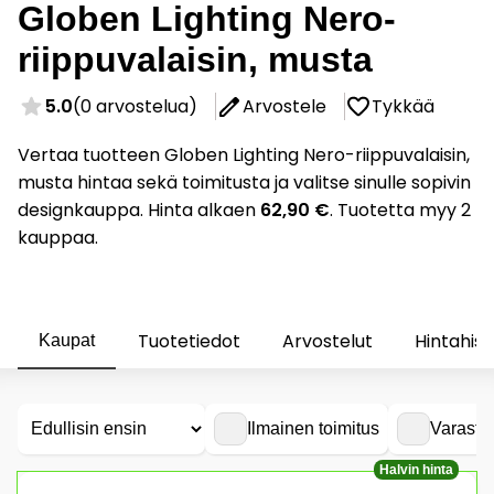
Globen Lighting Nero-
riippuvalaisin, musta
5.0
(0 arvostelua)
Arvostele
Tykkää
Vertaa tuotteen Globen Lighting Nero-riippuvalaisin,
musta hintaa sekä toimitusta ja valitse sinulle sopivin
designkauppa. Hinta alkaen
62,90 €
. Tuotetta myy 2
kauppaa.
Tuotetiedot
Arvostelut
Hintahist
Kaupat
Ilmainen toimitus
Varasto
Halvin hinta