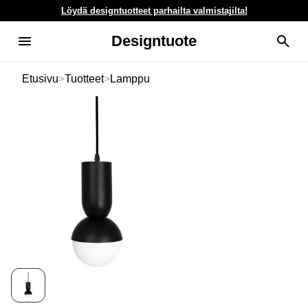
Löydä designtuotteet parhailta valmistajilta!
Designtuote
Etusivu
>
Tuotteet
>
Lamppu