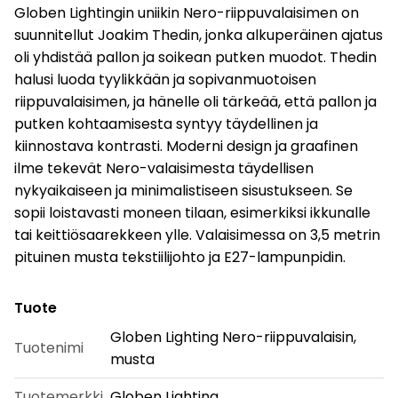
Globen Lightingin uniikin Nero-riippuvalaisimen on
suunnitellut Joakim Thedin, jonka alkuperäinen ajatus
oli yhdistää pallon ja soikean putken muodot. Thedin
halusi luoda tyylikkään ja sopivanmuotoisen
riippuvalaisimen, ja hänelle oli tärkeää, että pallon ja
putken kohtaamisesta syntyy täydellinen ja
kiinnostava kontrasti. Moderni design ja graafinen
ilme tekevät Nero-valaisimesta täydellisen
nykyaikaiseen ja minimalistiseen sisustukseen. Se
sopii loistavasti moneen tilaan, esimerkiksi ikkunalle
tai keittiösaarekkeen ylle. Valaisimessa on 3,5 metrin
pituinen musta tekstiilijohto ja E27-lampunpidin.
Tuote
Globen Lighting Nero-riippuvalaisin,
Tuotenimi
musta
Tuotemerkki
Globen Lighting