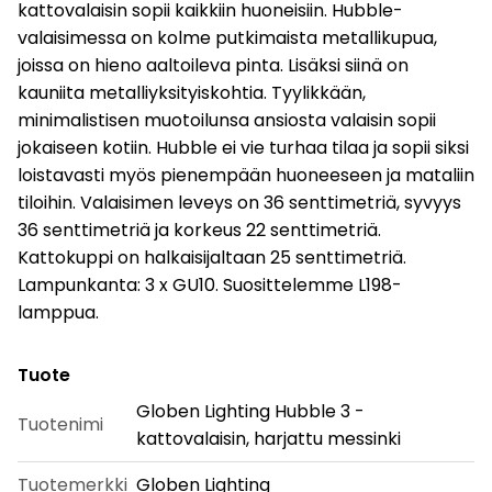
kattovalaisin sopii kaikkiin huoneisiin. Hubble-
valaisimessa on kolme putkimaista metallikupua,
joissa on hieno aaltoileva pinta. Lisäksi siinä on
kauniita metalliyksityiskohtia. Tyylikkään,
minimalistisen muotoilunsa ansiosta valaisin sopii
jokaiseen kotiin. Hubble ei vie turhaa tilaa ja sopii siksi
loistavasti myös pienempään huoneeseen ja mataliin
tiloihin. Valaisimen leveys on 36 senttimetriä, syvyys
36 senttimetriä ja korkeus 22 senttimetriä.
Kattokuppi on halkaisijaltaan 25 senttimetriä.
Lampunkanta: 3 x GU10. Suosittelemme L198-
lamppua.
Tuote
Globen Lighting Hubble 3 -
Tuotenimi
kattovalaisin, harjattu messinki
Tuotemerkki
Globen Lighting