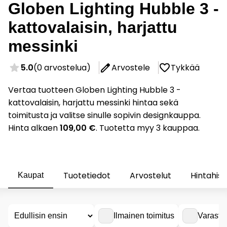
Globen Lighting Hubble 3 -
kattovalaisin, harjattu
messinki
5.0
(0 arvostelua)
Arvostele
Tykkää
Vertaa tuotteen Globen Lighting Hubble 3 -
kattovalaisin, harjattu messinki hintaa sekä
toimitusta ja valitse sinulle sopivin designkauppa.
Hinta alkaen
109,00 €
. Tuotetta myy 3 kauppaa.
Tuotetiedot
Arvostelut
Hintahist
Kaupat
Ilmainen toimitus
Varasto