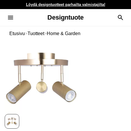
Löydä designtuotteet parhailta valmistajilta!
Designtuote
Etusivu
>
Tuotteet
>
Home & Garden