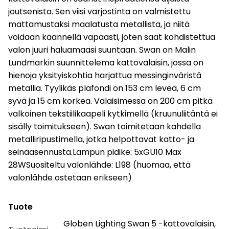
joutsenista. Sen viisi varjostinta on valmistettu
mattamustaksi maalatusta metallista, ja niitä
voidaan käännellä vapaasti, joten saat kohdistettua
valon juuri haluamaasi suuntaan. Swan on Malin
Lundmarkin suunnittelema kattovalaisin, jossa on
hienoja yksityiskohtia harjattua messinginväristä
metallia. Tyylikäs plafondi on 153 cm leveä, 6 cm
syvä ja 15 cm korkea. Valaisimessa on 200 cm pitkä
valkoinen tekstiilikaapeli kytkimellä (kruunuliitäntä ei
sisälly toimitukseen). Swan toimitetaan kahdella
metalliripustimella, jotka helpottavat katto- ja
seinäasennusta.Lampun pidike: 5xGU10 Max
28WSuositeltu valonlähde: L198 (huomaa, että
valonlähde ostetaan erikseen)
Tuote
Globen Lighting Swan 5 -kattovalaisin,