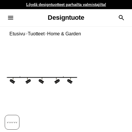
Löydä designtuotteet parhailta valmistajilta!
Designtuote
Etusivu
>
Tuotteet
>
Home & Garden