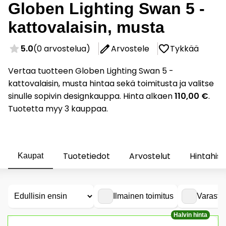
Globen Lighting Swan 5 -
kattovalaisin, musta
5.0
(0 arvostelua)
Arvostele
Tykkää
Vertaa tuotteen Globen Lighting Swan 5 -
kattovalaisin, musta hintaa sekä toimitusta ja valitse
sinulle sopivin designkauppa. Hinta alkaen
110,00 €
.
Tuotetta myy 3 kauppaa.
Tuotetiedot
Arvostelut
Hintahist
Kaupat
Ilmainen toimitus
Varasto
Halvin hinta