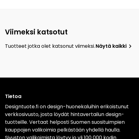
Viimeksi katsotut
Tuotteet jotka olet katsonut viimeksi.
Näytä kaikki
Tietoa
Designtuote.fi on design-huonekaluihin erikoistunut
verkkosivusto, josta löydät hintavertailun design-
tuotteille. Vertaat helposti Suomen suosituimpien
kauppojen valikoimia pelkästään yhdellä haulla.
Sivuston valikoimista löytyy jo yli 100 000 kodin