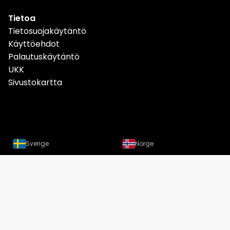
Tietoa
Tietosuojakäytäntö
Käyttöehdot
Palautuskäytäntö
UKK
Sivustokartta
Sverige
Norge
Danmark
Deutschland
Österreich
Schweiz
Suomi