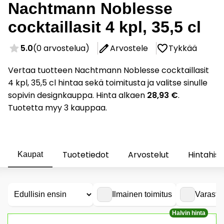
Nachtmann Noblesse
cocktaillasit 4 kpl, 35,5 cl
5.0
(0 arvostelua)
Arvostele
Tykkää
Vertaa tuotteen Nachtmann Noblesse cocktaillasit
4 kpl, 35,5 cl hintaa sekä toimitusta ja valitse sinulle
sopivin designkauppa. Hinta alkaen
28,93 €
.
Tuotetta myy 3 kauppaa.
Tuotetiedot
Arvostelut
Hintahist
Kaupat
Ilmainen toimitus
Varasto
Halvin hinta