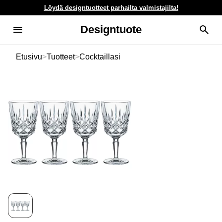
Löydä designtuotteet parhailta valmistajilta!
Designtuote
Etusivu
>
Tuotteet
>
Cocktaillasi