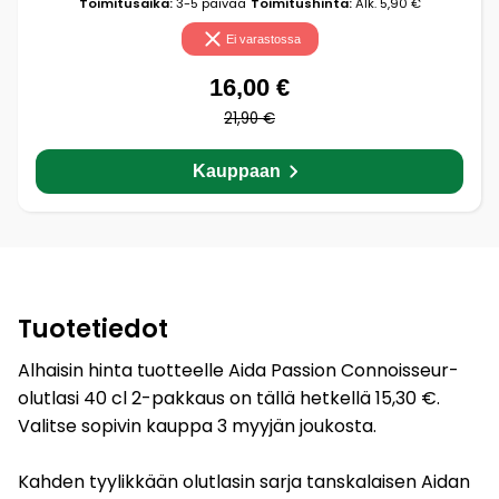
Toimitusaika:
3-5 päivää
Toimitushinta:
Alk. 5,90 €
Ei varastossa
16,00 €
21,90 €
Kauppaan
Tuotetiedot
Alhaisin hinta tuotteelle Aida Passion Connoisseur-
olutlasi 40 cl 2-pakkaus on tällä hetkellä 15,30 €.
Valitse sopivin kauppa 3 myyjän joukosta.
Kahden tyylikkään olutlasin sarja tanskalaisen Aidan