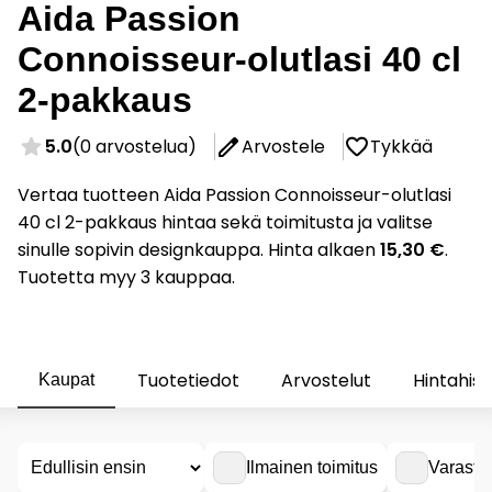
Aida Passion
Connoisseur-olutlasi 40 cl
2-pakkaus
5.0
(0 arvostelua)
Arvostele
Tykkää
Vertaa tuotteen Aida Passion Connoisseur-olutlasi
40 cl 2-pakkaus hintaa sekä toimitusta ja valitse
sinulle sopivin designkauppa. Hinta alkaen
15,30 €
.
Tuotetta myy 3 kauppaa.
Tuotetiedot
Arvostelut
Hintahist
Kaupat
Ilmainen toimitus
Varasto