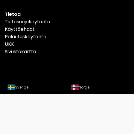
Tietoa
Tietosuojakäytäntö
Käyttöehdot
Palautuskäytäntö
UKK
Sivustokartta
Sverige
Norge
Danmark
Deutschland
Österreich
Schweiz
Suomi