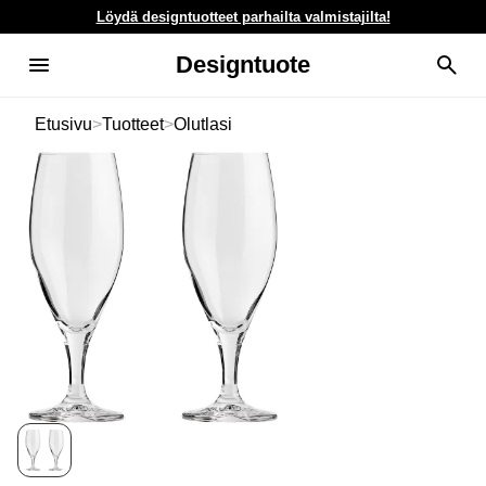
Löydä designtuotteet parhailta valmistajilta!
Designtuote
Etusivu
>
Tuotteet
>
Olutlasi