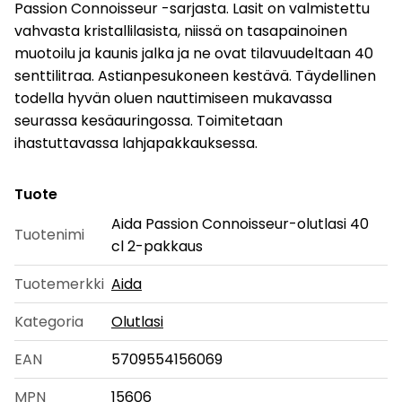
Passion Connoisseur -sarjasta. Lasit on valmistettu
vahvasta kristallilasista, niissä on tasapainoinen
muotoilu ja kaunis jalka ja ne ovat tilavuudeltaan 40
senttilitraa. Astianpesukoneen kestävä. Täydellinen
todella hyvän oluen nauttimiseen mukavassa
seurassa kesäauringossa. Toimitetaan
ihastuttavassa lahjapakkauksessa.
Tuote
Aida Passion Connoisseur-olutlasi 40
Tuotenimi
cl 2-pakkaus
Tuotemerkki
Aida
Kategoria
Olutlasi
EAN
5709554156069
MPN
15606