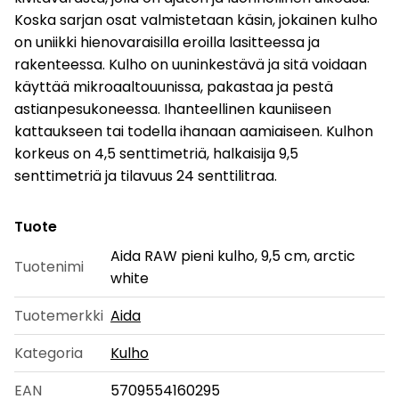
Koska sarjan osat valmistetaan käsin, jokainen kulho
on uniikki hienovaraisilla ​​eroilla lasitteessa ja
rakenteessa. Kulho on uuninkestävä ja sitä voidaan
käyttää mikroaaltouunissa, pakastaa ja pestä
astianpesukoneessa. Ihanteellinen kauniiseen
kattaukseen tai todella ihanaan aamiaiseen. Kulhon
korkeus on 4,5 senttimetriä, halkaisija 9,5
senttimetriä ja tilavuus 24 senttilitraa.
Tuote
Aida RAW pieni kulho, 9,5 cm, arctic
Tuotenimi
white
Tuotemerkki
Aida
Kategoria
Kulho
EAN
5709554160295