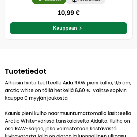
10,99 €
Kauppaan
Tuotetiedot
Alhaisin hinta tuotteelle Aida RAW pieni kulho, 9,5 cm,
arctic white on tällä hetkellä 8,80 €. Valitse sopivin
kauppa 0 myyjän joukosta.
Kaunis pieni kulho naarmuuntumattomalla lasitteella
Arctic White-värissä tanskalaiselta Aidalta. Kulho on
osa RAW-sarjaa, joka valmistetaan kestävästä
kivitavarasta, jolla on ajaton ja luonnollinen ulkoasu.