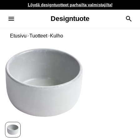
Löydä designtuotteet parhailta valmistajilta!
Designtuote
Etusivu
>
Tuotteet
>
Kulho