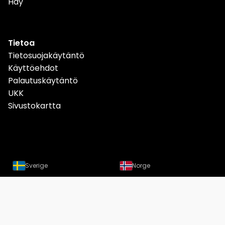
Hay
Tietoa
Tietosuojakäytäntö
Käyttöehdot
Palautuskäytäntö
UKK
Sivustokartta
Sverige
Norge
Danmark
Deutschland
Österreich
Schweiz