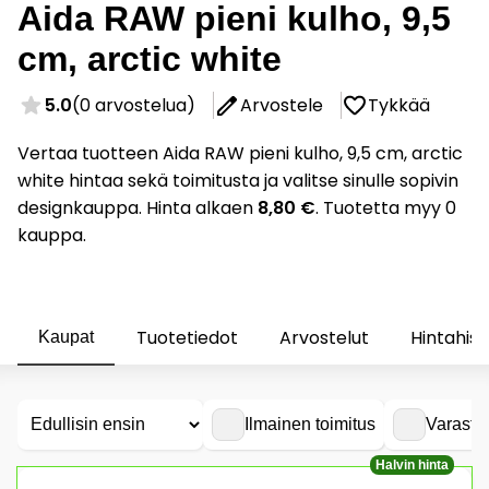
Aida RAW pieni kulho, 9,5
cm, arctic white
5.0
(0 arvostelua)
Arvostele
Tykkää
Vertaa tuotteen Aida RAW pieni kulho, 9,5 cm, arctic
white hintaa sekä toimitusta ja valitse sinulle sopivin
designkauppa. Hinta alkaen
8,80 €
. Tuotetta myy 0
kauppa.
Tuotetiedot
Arvostelut
Hintahist
Kaupat
Ilmainen toimitus
Varasto
Halvin hinta