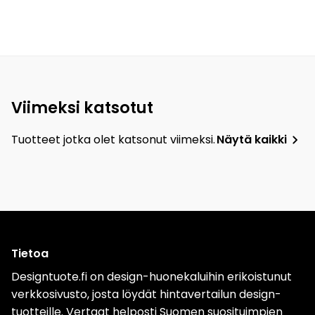
Viimeksi katsotut
Tuotteet jotka olet katsonut viimeksi.
Näytä kaikki
Tietoa
Designtuote.fi on design-huonekaluihin erikoistunut
verkkosivusto, josta löydät hintavertailun design-
tuotteille. Vertaat helposti Suomen suosituimpien