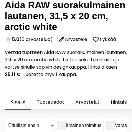
Aida RAW suorakulmainen
lautanen, 31,5 x 20 cm,
arctic white
5.0
(0 arvostelua)
Arvostele
Tykkää
Vertaa tuotteen Aida RAW suorakulmainen lautanen,
31,5 x 20 cm, arctic white hintaa sekä toimitusta ja
valitse sinulle sopivin designkauppa. Hinta alkaen
25,11 €
. Tuotetta myy 1 kauppa.
Tuotetiedot
Arvostelut
Hintahist
Kaupat
Ilmainen toimitus
Varasto