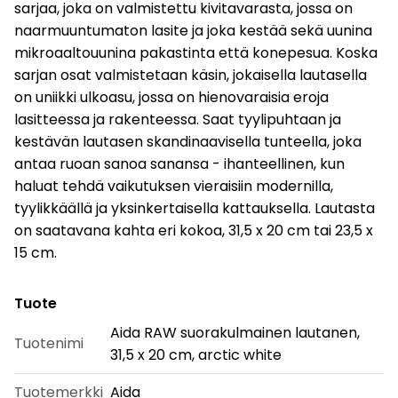
sarjaa, joka on valmistettu kivitavarasta, jossa on
naarmuuntumaton lasite ja joka kestää sekä uunina
mikroaaltouunina pakastinta että konepesua. Koska
sarjan osat valmistetaan käsin, jokaisella lautasella
on uniikki ulkoasu, jossa on hienovaraisia ​​eroja
lasitteessa ja rakenteessa. Saat tyylipuhtaan ja
kestävän lautasen skandinaavisella tunteella, joka
antaa ruoan sanoa sanansa - ihanteellinen, kun
haluat tehdä vaikutuksen vieraisiin modernilla,
tyylikkäällä ja yksinkertaisella kattauksella. Lautasta
on saatavana kahta eri kokoa, 31,5 x 20 cm tai 23,5 x
15 cm.
Tuote
Aida RAW suorakulmainen lautanen,
Tuotenimi
31,5 x 20 cm, arctic white
Tuotemerkki
Aida