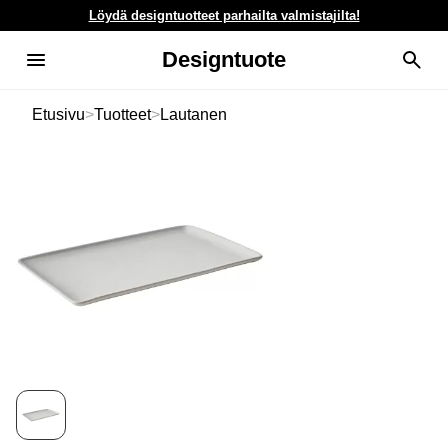
Löydä designtuotteet parhailta valmistajilta!
Designtuote
Etusivu
>
Tuotteet
>
Lautanen