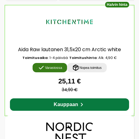
Halvin hinta
Aida Raw lautanen 31,5x20 cm Arctic white
Toimitusaika:
1-4 päivää
Toimitushinta:
Alk. 4,90 €
Varastossa
Nopea toimitus
25,11 €
34,90 €
Kauppaan