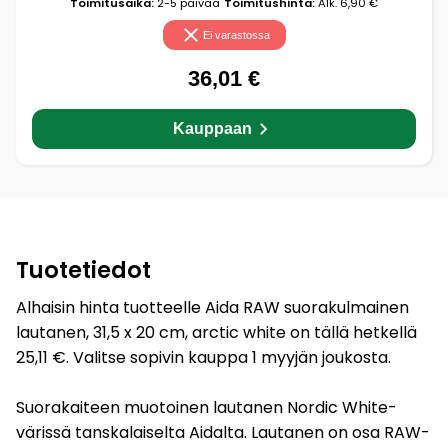
Toimitusaika:
2-5 päivää
Toimitushinta:
Alk. 6,90 €
Ei varastossa
36,01 €
Kauppaan
Tuotetiedot
Alhaisin hinta tuotteelle Aida RAW suorakulmainen
lautanen, 31,5 x 20 cm, arctic white on tällä hetkellä
25,11 €. Valitse sopivin kauppa 1 myyjän joukosta.
Suorakaiteen muotoinen lautanen Nordic White-
värissä tanskalaiselta Aidalta. Lautanen on osa RAW-