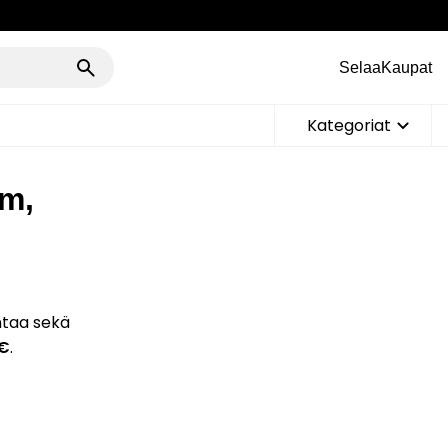
Selaa
Kaupat
Kategoriat
cm,
ntaa sekä
 €
.