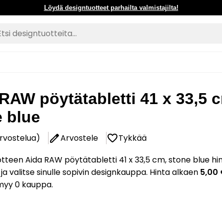
Löydä designtuotteet parhailta valmistajilta!
RAW pöytätabletti 41 x 33,5 
 blue
arvostelua)
Arvostele
Tykkää
tteen Aida RAW pöytätabletti 41 x 33,5 cm, stone blue hi
 ja valitse sinulle sopivin designkauppa. Hinta alkaen
5,00
myy 0 kauppa.