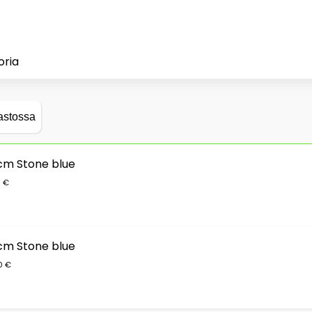
oria
astossa
 cm Stone blue
0 €
 cm Stone blue
0 €