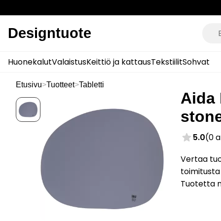
Designtuote
Huonekalut
Valaistus
Keittiö ja kattaus
Tekstiilit
Sohvat
Etusivu
>
Tuotteet
>
Tabletti
Aida 
stone
5.0
(0 
Vertaa tuo
toimitusta
Tuotetta 