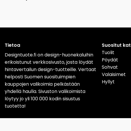
Tietoa
Suositut ka
Tuolit
Designtuote.fi on design-huonekaluihin
Pöydät
erikoistunut verkkosivusto, josta löydät
Sohvat
hintavertailun design-tuotteille. Vertaat
Valaisimet
helposti Suomen suosituimpien
Hyllyt
kauppojen valikoimia pelkästään
yhdellä haulla. Sivuston valikoimista
löytyy jo yli 100 000 kodin sisustus
tuotetta!