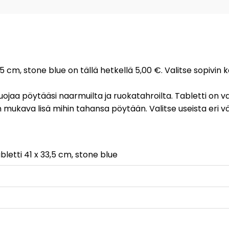
,5 cm, stone blue on tällä hetkellä 5,00 €. Valitse sopivin
uojaa pöytääsi naarmuilta ja ruokatahroilta. Tabletti on va
n mukava lisä mihin tahansa pöytään. Valitse useista eri vär
letti 41 x 33,5 cm, stone blue