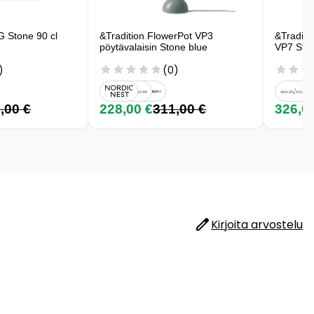
G Stone 90 cl
&Tradition FlowerPot VP3
&Traditio
pöytävalaisin Stone blue
VP7 Sto
)
(0)
,00 €
228,00 €
311,00 €
326,0
Kirjoita arvostelu