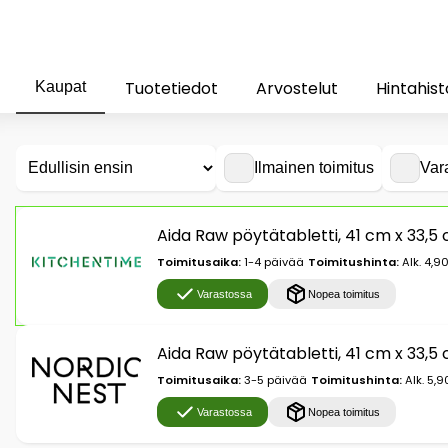
Tuotetiedot
Arvostelut
Hintahist
Kaupat
Ilmainen toimitus
Var
Aida Raw pöytätabletti, 41 cm x 33,5
Toimitusaika:
1-4 päivää
Toimitushinta:
Alk. 4,9
Varastossa
Nopea toimitus
Aida Raw pöytätabletti, 41 cm x 33,5
Toimitusaika:
3-5 päivää
Toimitushinta:
Alk. 5,9
Varastossa
Nopea toimitus