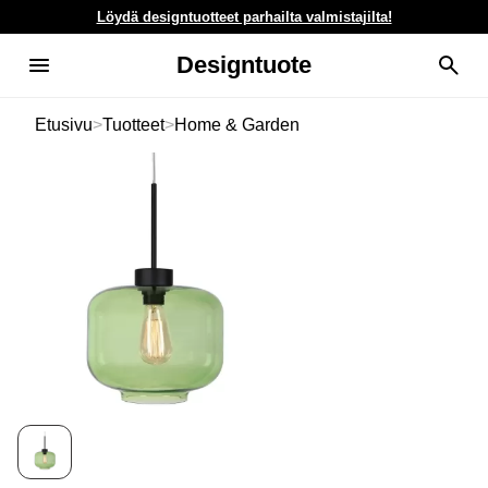
Löydä designtuotteet parhailta valmistajilta!
Designtuote
Etusivu
>
Tuotteet
>
Home & Garden