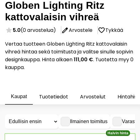
Globen Lighting Ritz
kattovalaisin vihreä
5.0
(0 arvostelua)
Arvostele
Tykkää
Vertaa tuotteen Globen Lighting Ritz kattovalaisin
vihreä hintaa sekä toimitusta ja valitse sinulle sopivin
designkauppa. Hinta alkaen
111,00 €
. Tuotetta myy 0
kauppa.
Tuotetiedot
Arvostelut
Hintahist
Kaupat
Ilmainen toimitus
Varasto
Halvin hinta