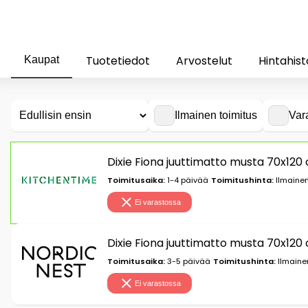
Tuotetiedot
Arvostelut
Hintahist
Kaupat
Ilmainen toimitus
Var
Dixie Fiona juuttimatto musta 70x120
Toimitusaika:
1-4 päivää
Toimitushinta:
Ilmainen
Ei varastossa
Dixie Fiona juuttimatto musta 70x120
Toimitusaika:
3-5 päivää
Toimitushinta:
Ilmaine
Ei varastossa