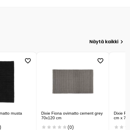
Näytä kaikki
timatto musta
Dixie Fiona ovimatto cement grey
Dixie Fio
70x120 cm
cm x 70
)
(0)