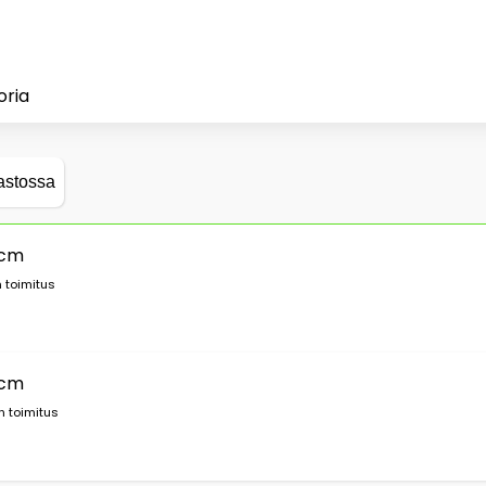
oria
astossa
 cm
 toimitus
 cm
n toimitus