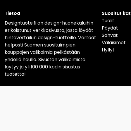
Tietoa
Suositut ka
Tuolit
Designtuote.fi on design-huonekaluihin
Pöydät
erikoistunut verkkosivusto, josta löydät
Sohvat
hintavertailun design-tuotteille. Vertaat
Valaisimet
helposti Suomen suosituimpien
Hyllyt
kauppojen valikoimia pelkästään
yhdellä haulla. Sivuston valikoimista
löytyy jo yli 100 000 kodin sisustus
tuotetta!
Sverige
Norge
Da
Löydät meidät nyt myös
Instagramista