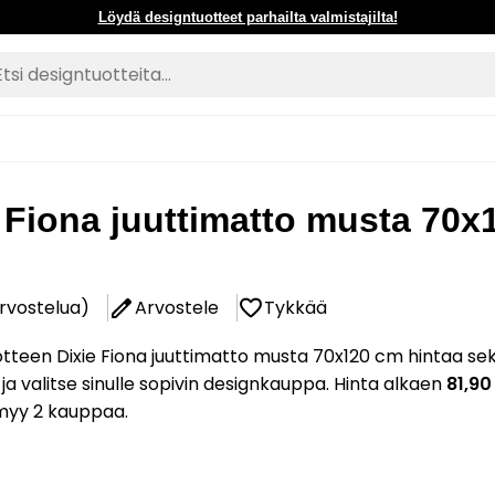
Löydä designtuotteet parhailta valmistajilta!
 Fiona juuttimatto musta 70x
arvostelua)
Arvostele
Tykkää
tteen Dixie Fiona juuttimatto musta 70x120 cm hintaa se
 ja valitse sinulle sopivin designkauppa. Hinta alkaen
81,90
myy 2 kauppaa.