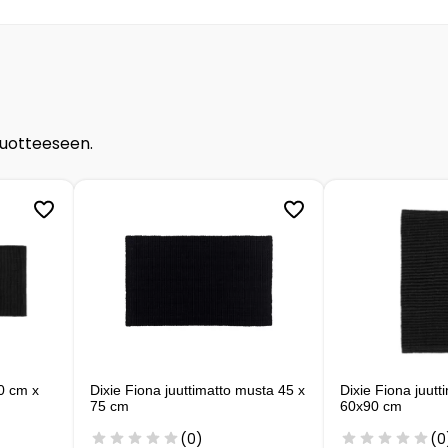
tuotteeseen.
80 cm x
Dixie Fiona juuttimatto musta 45 x
Dixie Fiona juut
75 cm
60x90 cm
(0)
(0