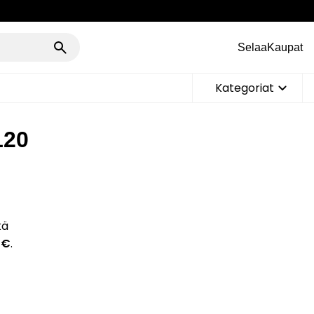
Selaa
Kaupat
Kategoriat
120
kä
 €
.