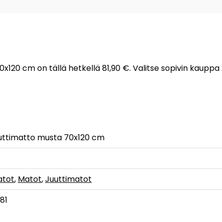
70x120 cm on tällä hetkellä 81,90 €. Valitse sopivin kauppa
juuttimatto musta 70x120 cm
atot
,
Matot
,
Juuttimatot
81