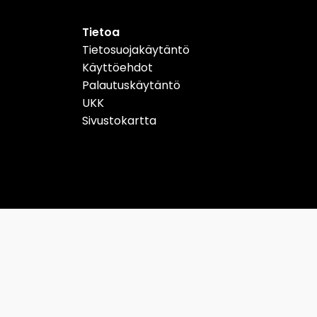
Tietoa
Tietosuojakäytäntö
Käyttöehdot
Palautuskäytäntö
UKK
Sivustokartta
Schweiz
Suomi
Copyright Designtuote.fi | Designtuotteiden hintavertailu