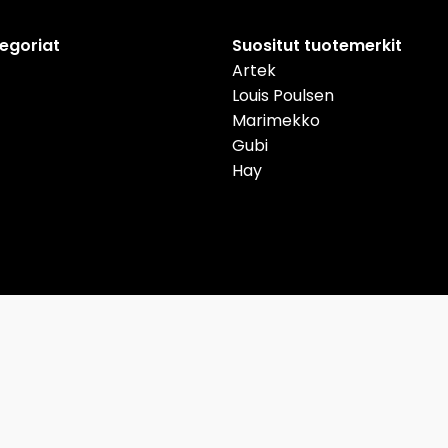
tegoriat
Suositut tuotemerkit
Artek
Louis Poulsen
Marimekko
Gubi
Hay
nmark
Deutschland
Österreich