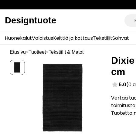
Designtuote
Huonekalut
Valaistus
Keittiö ja kattaus
Tekstiilit
Sohvat
Etusivu
>
Tuotteet
>
Tekstiilit & Matot
Dixie
cm
5.0
(0 
Vertaa tuo
toimitusta
Tuotetta 