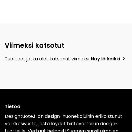
Viimeksi katsotut
Tuotteet jotka olet katsonut viimeksi.
Näytä kaikki
Tietoa
Designtuote.fi on design-huonekaluihin erikoistunut
verkkosivusto, josta löydät hintavertailun design-
tuotteille. Vertaat helposti Suomen suosituimpien