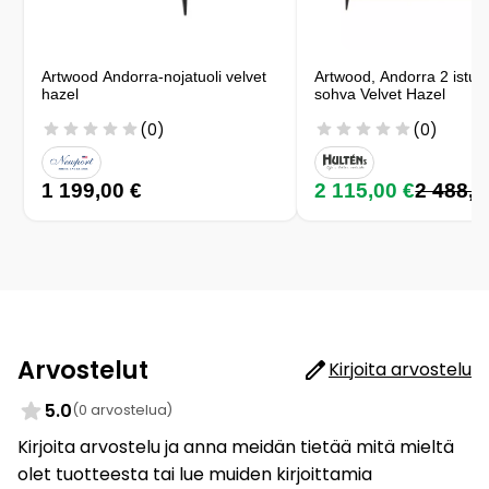
Artwood Andorra-nojatuoli velvet
Artwood, Andorra 2 istut
hazel
sohva Velvet Hazel
(0)
(0)
1 199,00 €
2 115,00 €
2 488,0
Arvostelut
Kirjoita arvostelu
5.0
(0 arvostelua)
Kirjoita arvostelu ja anna meidän tietää mitä mieltä
olet tuotteesta tai lue muiden kirjoittamia