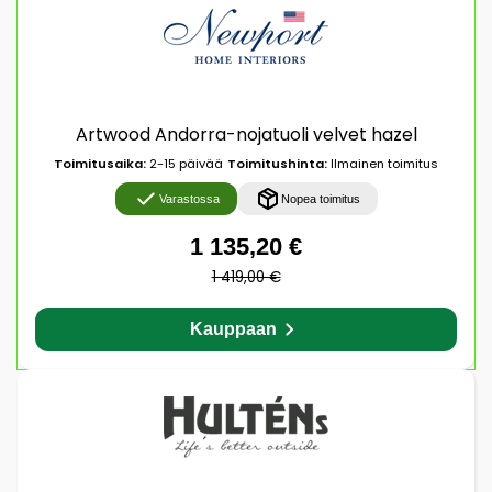
Artwood Andorra-nojatuoli velvet hazel
Toimitusaika:
2-15 päivää
Toimitushinta:
Ilmainen toimitus
Varastossa
Nopea toimitus
1 135,20 €
1 419,00 €
Kauppaan