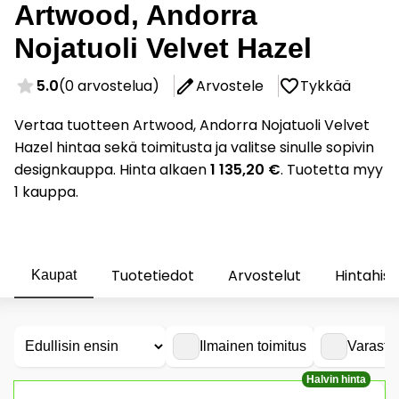
Artwood, Andorra
Nojatuoli Velvet Hazel
5.0
(0 arvostelua)
Arvostele
Tykkää
Vertaa tuotteen Artwood, Andorra Nojatuoli Velvet
Hazel hintaa sekä toimitusta ja valitse sinulle sopivin
designkauppa. Hinta alkaen
1 135,20 €
. Tuotetta myy
1 kauppa.
Tuotetiedot
Arvostelut
Hintahist
Kaupat
Ilmainen toimitus
Varasto
Halvin hinta