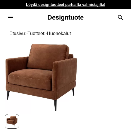
Löydä designtuotteet parhailta valmistajilta!
Designtuote
Etusivu
>
Tuotteet
>
Huonekalut