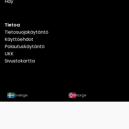
Hay
Tietoa
Tietosuojakäytäntö
Käyttöehdot
Palautuskäytäntö
UKK
Sivustokartta
Sverige
Norge
Danmark
Deutschland
Österreich
Schweiz