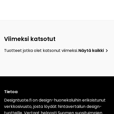
Viimeksi katsotut
Tuotteet jotka olet katsonut viimeksi.
Näytä kaikki
Tietoa
Designtuote.fi on design-huonekaluihin erikoistunut
verkkosivusto, josta löydät hintavertailun design-
tuotteille. Vertaat helposti Suomen suosituimpien