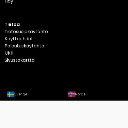
Hay
Tietoa
Tietosuojakäytäntö
Käyttöehdot
Palautuskäytäntö
UKK
Sivustokartta
Sverige
Norge
Danmark
Deutschland
Österreich
Schweiz