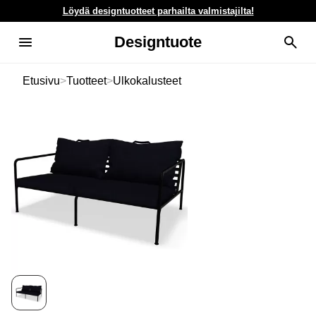
Löydä designtuotteet parhailta valmistajilta!
Designtuote
Etusivu
>
Tuotteet
>
Ulkokalusteet