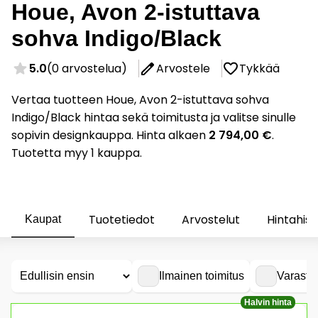
Houe, Avon 2-istuttava
sohva Indigo/Black
5.0
(0 arvostelua)
Arvostele
Tykkää
Vertaa tuotteen Houe, Avon 2-istuttava sohva
Indigo/Black hintaa sekä toimitusta ja valitse sinulle
sopivin designkauppa. Hinta alkaen
2 794,00 €
.
Tuotetta myy 1 kauppa.
Tuotetiedot
Arvostelut
Hintahist
Kaupat
Ilmainen toimitus
Varasto
Halvin hinta