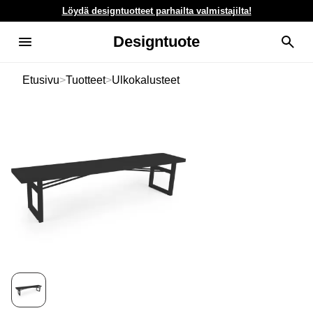
Löydä designtuotteet parhailta valmistajilta!
Designtuote
Etusivu
>
Tuotteet
>
Ulkokalusteet