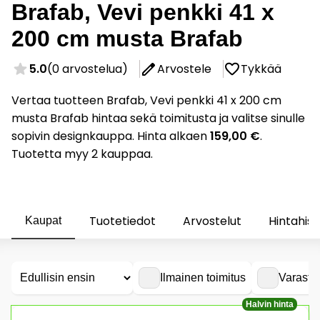
Brafab, Vevi penkki 41 x
200 cm musta Brafab
5.0
(0 arvostelua)
Arvostele
Tykkää
Vertaa tuotteen Brafab, Vevi penkki 41 x 200 cm
musta Brafab hintaa sekä toimitusta ja valitse sinulle
sopivin designkauppa. Hinta alkaen
159,00 €
.
Tuotetta myy 2 kauppaa.
Tuotetiedot
Arvostelut
Hintahist
Kaupat
Ilmainen toimitus
Varasto
Halvin hinta