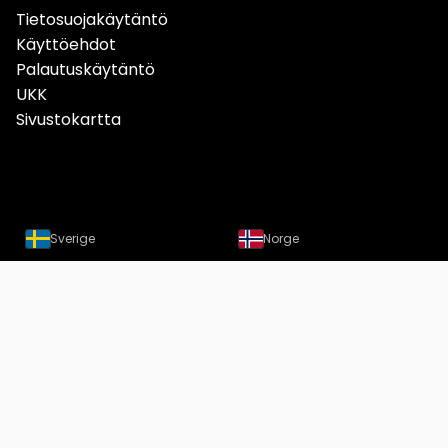
Tietosuojakäytäntö
Käyttöehdot
Palautuskäytäntö
UKK
Sivustokartta
Sverige
Norge
Danmark
Deutschland
Österreich
Schweiz
Suomi