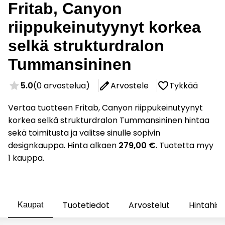
Fritab, Canyon
riippukeinutyynyt korkea
selkä strukturdralon
Tummansininen
5.0
(0 arvostelua)
Arvostele
Tykkää
Vertaa tuotteen Fritab, Canyon riippukeinutyynyt
korkea selkä strukturdralon Tummansininen hintaa
sekä toimitusta ja valitse sinulle sopivin
designkauppa. Hinta alkaen
279,00 €
. Tuotetta myy
1 kauppa.
Tuotetiedot
Arvostelut
Hintahist
Kaupat