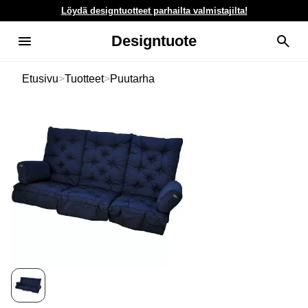
Löydä designtuotteet parhailta valmistajilta!
Designtuote
Etusivu
>
Tuotteet
>
Puutarha