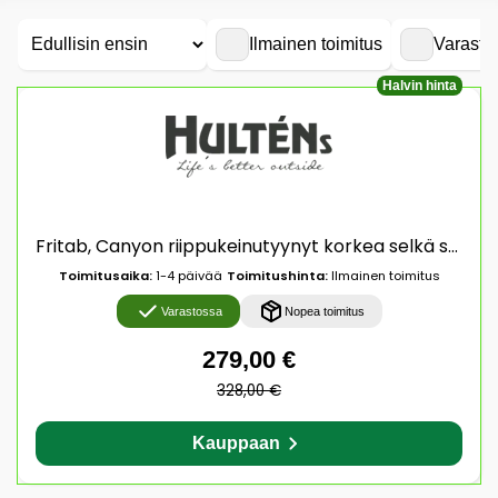
Ilmainen toimitus
Varasto
Halvin hinta
Fritab, Canyon riippukeinutyynyt korkea selkä strukturdralon Tummansininen
Toimitusaika:
1-4 päivää
Toimitushinta:
Ilmainen toimitus
Varastossa
Nopea toimitus
279,00 €
328,00 €
Kauppaan