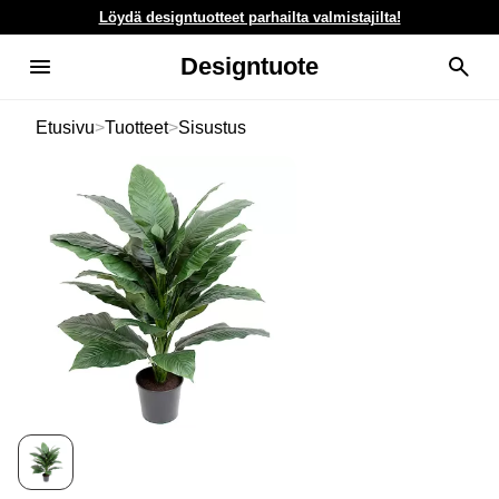
Löydä designtuotteet parhailta valmistajilta!
Designtuote
Etusivu
>
Tuotteet
>
Sisustus