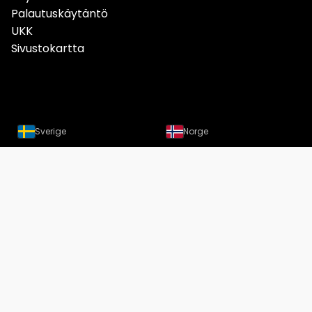
Palautuskäytäntö
UKK
Sivustokartta
Sverige
Norge
Danmark
Deutschland
Österreich
Schweiz
Suomi
Löydät meidät nyt myös
Instagramista
Copyright Designtuote.fi | Designtuotteiden hintavertailu