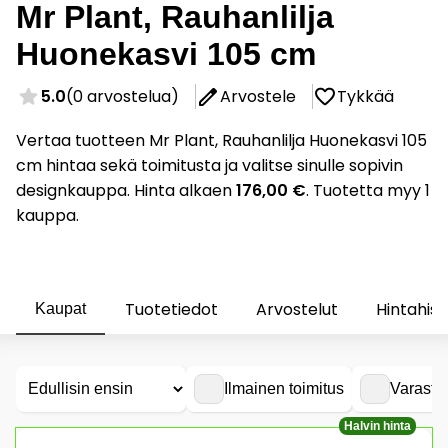
Mr Plant, Rauhanlilja
Huonekasvi 105 cm
5.0
(0 arvostelua)
Arvostele
Tykkää
Vertaa tuotteen Mr Plant, Rauhanlilja Huonekasvi 105
cm hintaa sekä toimitusta ja valitse sinulle sopivin
designkauppa. Hinta alkaen
176,00 €
. Tuotetta myy 1
kauppa.
Tuotetiedot
Arvostelut
Hintahist
Kaupat
Ilmainen toimitus
Varasto
Halvin hinta