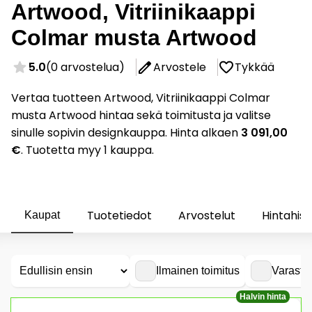
Artwood, Vitriinikaappi
Colmar musta Artwood
5.0
(0 arvostelua)
Arvostele
Tykkää
Vertaa tuotteen Artwood, Vitriinikaappi Colmar
musta Artwood hintaa sekä toimitusta ja valitse
sinulle sopivin designkauppa. Hinta alkaen
3 091,00
€
. Tuotetta myy 1 kauppa.
Tuotetiedot
Arvostelut
Hintahist
Kaupat
Ilmainen toimitus
Varasto
Halvin hinta