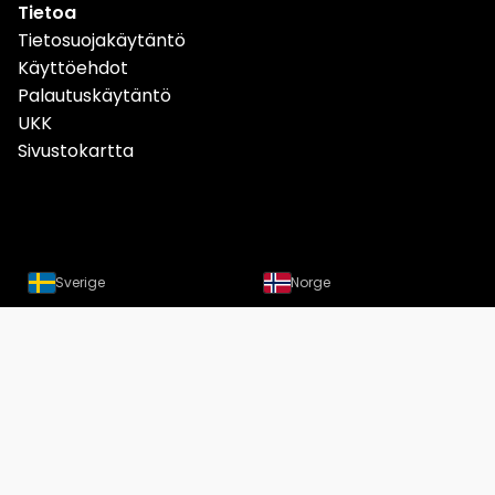
Tietoa
Tietosuojakäytäntö
Käyttöehdot
Palautuskäytäntö
UKK
Sivustokartta
Sverige
Norge
Danmark
Deutschland
Österreich
Schweiz
Suomi