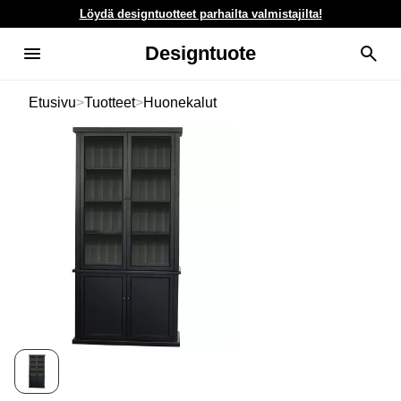
Löydä designtuotteet parhailta valmistajilta!
Designtuote
Etusivu
>
Tuotteet
>
Huonekalut