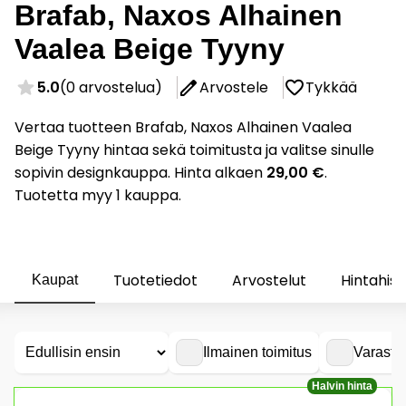
Brafab, Naxos Alhainen
Vaalea Beige Tyyny
5.0
(0 arvostelua)
Arvostele
Tykkää
Vertaa tuotteen Brafab, Naxos Alhainen Vaalea
Beige Tyyny hintaa sekä toimitusta ja valitse sinulle
sopivin designkauppa. Hinta alkaen
29,00 €
.
Tuotetta myy 1 kauppa.
Tuotetiedot
Arvostelut
Hintahist
Kaupat
Ilmainen toimitus
Varasto
Halvin hinta