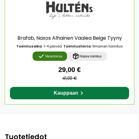
Brafab, Naxos Alhainen Vaalea Beige Tyyny
Toimitusaika:
1-4 päivää
Toimitushinta:
Ilmainen toimitus
Varastossa
Nopea toimitus
29,00 €
41,00 €
Kauppaan
Tuotetiedot