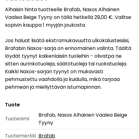
Alhaisin hinta tuotteelle Brafab, Naxos Alhainen
Vaalea Beige Tyyny on tällä hetkellä 29,00 €. Valitse
sopivin kauppa 1 myyjän joukosta.
Jos haluat lisätä ekstramukavuutta ulkokalusteisiisi,
Brafabin Naxos-sarja on erinomainen valinta. Täältä
löydät tyynyt kaikenlaisiin tuoleihin - olivatpa ne
sitten aurinkotuoleja, säätötuoleja tai ruokatuoleja.
Kaikki Naxos-sarjan tyynyt on mukavasti
pehmustettu vaahdolla ja kuidulla, mikä tarjoaa
pehmeän ja miellyttävän istumapinnan.
Tuote
Brafab, Naxos Alhainen Vaalea Beige
Tuotenimi
Tyyny
Tuotemerkki
Brafab