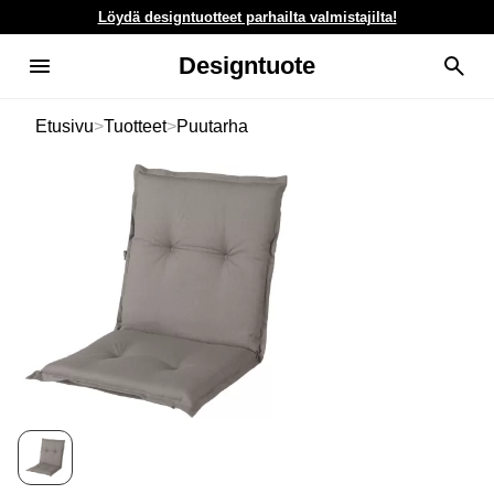
Löydä designtuotteet parhailta valmistajilta!
Designtuote
Etusivu
>
Tuotteet
>
Puutarha