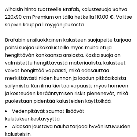
Alhaisin hinta tuotteelle Brafab, Kalustesuoja Sohva
220x90 cm Premium on tällä hetkellä 110,00 €. Valitse
sopivin kauppa 1 myyjän joukosta.
Brafabin ensiluokkainen kalusteen suojapeite tarjoaa
paitsi suojaa ulkokalusteille myös muita etuja
hengittävän kankaansa ansiosta. Koska suoja on
valmistettu hengittävästä materiaalista, kalusteet
voivat hengittää vapaasti, mikä edesauttaa
merkittävästi niiden kunnon ja laadun pitkäaikaista
säilymistä. Kun ilma kiertää vapaasti, myös homeen
ja kosteuden kerääntymisen riskit pienenevät, mikä
puolestaan pidentää kalusteiden käyttöikää.
Vedenpitävät saumat lisäävät
kulutuksenkestävyyttä.
Alaosan joustava nauha tarjoaa hyvän istuvuuden
kalusteisiin.