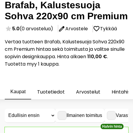
Brafab, Kalustesuoja
Sohva 220x90 cm Premium
5.0
(0 arvostelua)
Arvostele
Tykkää
Vertaa tuotteen Brafab, Kalustesuoja Sohva 220x90
cm Premium hintaa sekä toimitusta ja valitse sinulle
sopivin designkauppa. Hinta alkaen
110,00 €
.
Tuotetta myy 1 kauppa.
Tuotetiedot
Arvostelut
Hintahist
Kaupat
Ilmainen toimitus
Varasto
Halvin hinta