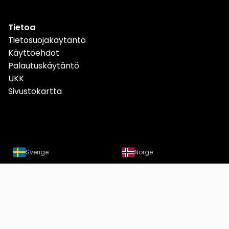
Tietoa
Tietosuojakäytäntö
Käyttöehdot
Palautuskäytäntö
UKK
Sivustokartta
Sverige
Norge
Danmark
Deutschland
Österreich
Schweiz
Suomi