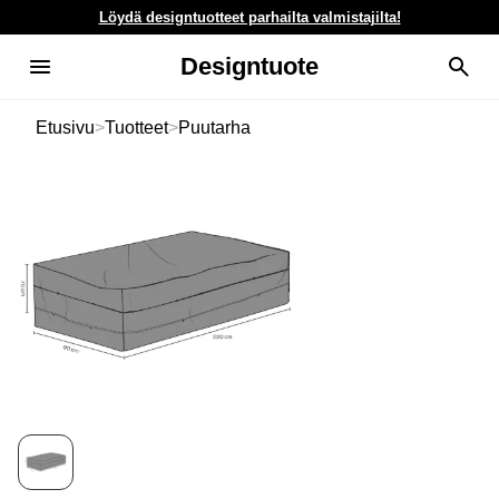
Löydä designtuotteet parhailta valmistajilta!
Designtuote
Etusivu
>
Tuotteet
>
Puutarha