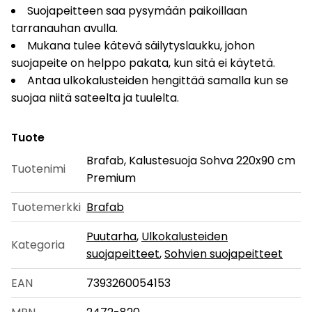
Suojapeitteen saa pysymään paikoillaan
tarranauhan avulla.
Mukana tulee kätevä säilytyslaukku, johon
suojapeite on helppo pakata, kun sitä ei käytetä.
Antaa ulkokalusteiden hengittää samalla kun se
suojaa niitä sateelta ja tuulelta.
Tuote
Brafab, Kalustesuoja Sohva 220x90 cm
Tuotenimi
Premium
Tuotemerkki
Brafab
Puutarha
,
Ulkokalusteiden
Kategoria
suojapeitteet
,
Sohvien suojapeitteet
EAN
7393260054153