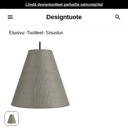
Löydä designtuotteet parhailta valmistajilta!
Designtuote
Etusivu
>
Tuotteet
>
Sisustus