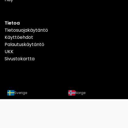
Tietoa
Tietosuojakäytäntö
Käyttöehdot
Palautuskäytäntö
UKK
Sivustokartta
Sverige
Norge
Danmark
Deutschland
Österreich
Schweiz