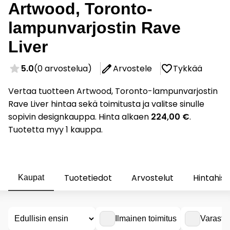
Artwood, Toronto-
lampunvarjostin Rave
Liver
5.0
(0 arvostelua)
Arvostele
Tykkää
Vertaa tuotteen Artwood, Toronto-lampunvarjostin
Rave Liver hintaa sekä toimitusta ja valitse sinulle
sopivin designkauppa. Hinta alkaen
224,00 €
.
Tuotetta myy 1 kauppa.
Tuotetiedot
Arvostelut
Hintahist
Kaupat
Ilmainen toimitus
Varasto