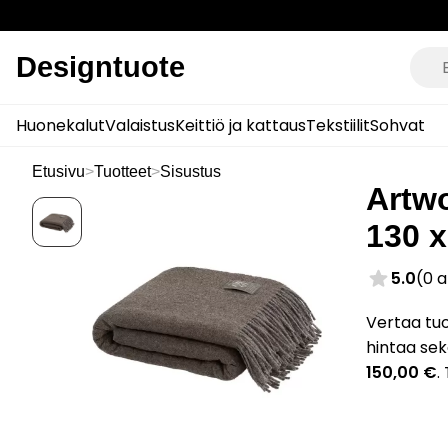
Designtuote
Huonekalut
Valaistus
Keittiö ja kattaus
Tekstiilit
Sohvat
Etusivu
>
Tuotteet
>
Sisustus
Artw
130 
5.0
(0 
Vertaa tu
hintaa sek
150,00 €
.