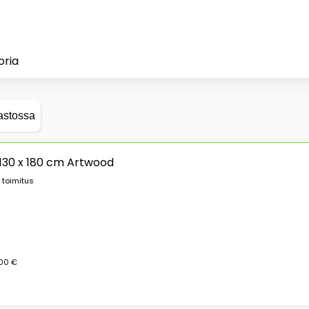
oria
astossa
 130 x 180 cm Artwood
 toimitus
,00 €