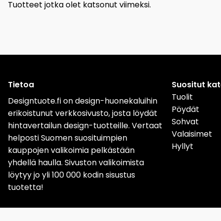
Tuotteet jotka olet katsonut viimeksi.
Tietoa
Suositut ka
Tuolit
Designtuote.fi on design-huonekaluihin
Pöydät
erikoistunut verkkosivusto, josta löydät
Sohvat
hintavertailun design-tuotteille. Vertaat
Valaisimet
helposti Suomen suosituimpien
Hyllyt
kauppojen valikoimia pelkästään
yhdellä haulla. Sivuston valikoimista
löytyy jo yli 100 000 kodin sisustus
tuotetta!