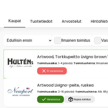
Tuotetiedot
Arvostelut
Hintahist
Kaupat
Ilmainen toimitus
Var
Artwood, Torkkupeitto Livigno brown
Toimitusaika:
1-4 päivää
Toimitushinta:
Ilmainen
Ei varastossa
Artwood Livigno-peite, ruskea
Toimitusaika:
2-15 päivää
Toimitushinta:
Alk. 85
Varastossa
Nopea toimitus