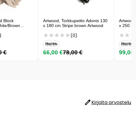
d Block
Artwood, Torkkupeitto Adonis 130
Artwood,
white/Brown
x 180 cm Stripe brown Artwood
x 250 cm
)
(0)
0 €
66,00 €
78,00 €
99,00
Kirjoita arvostelu