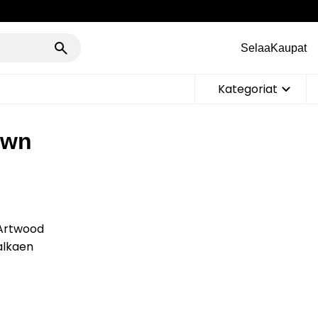
Selaa
Kaupat
Kategoriat
own
 Artwood
 alkaen