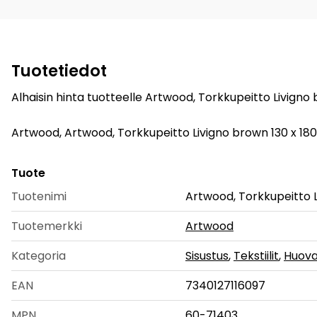
Tuotetiedot
Alhaisin hinta tuotteelle Artwood, Torkkupeitto Livigno
Artwood, Artwood, Torkkupeitto Livigno brown 130 x 180 cm
Tuote
Tuotenimi
Artwood, Torkkupeitto 
Tuotemerkki
Artwood
Kategoria
Sisustus
,
Tekstiilit
,
Huova
EAN
7340127116097
MPN
60-71403