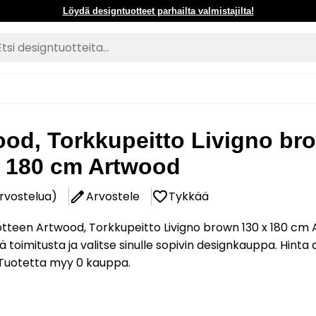
Löydä designtuotteet parhailta valmistajilta!
ood, Torkkupeitto Livigno br
x 180 cm Artwood
arvostelua)
Arvostele
Tykkää
otteen Artwood, Torkkupeitto Livigno brown 130 x 180 cm
ä toimitusta ja valitse sinulle sopivin designkauppa. Hinta
 Tuotetta myy 0 kauppa.