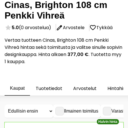
Cinas, Brighton 108 cm
Penkki Vihreä
5.0
(0 arvostelua)
Arvostele
Tykkää
Vertaa tuotteen Cinas, Brighton 108 cm Penkki
Vihreä hintaa sekä toimitusta ja valitse sinulle sopivin
designkauppa. Hinta alkaen
377,00 €
. Tuotetta myy
1 kauppa.
Tuotetiedot
Arvostelut
Hintahist
Kaupat
Ilmainen toimitus
Varasto
Halvin hinta