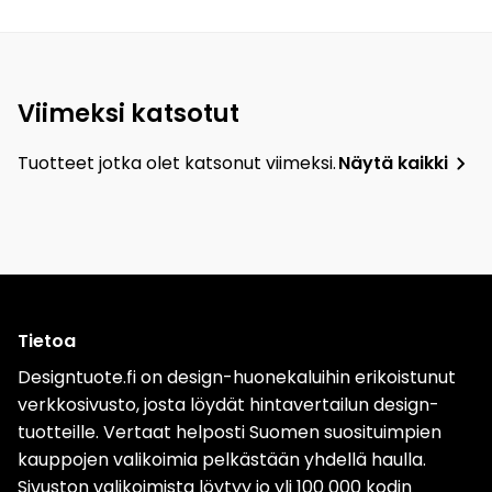
Viimeksi katsotut
Tuotteet jotka olet katsonut viimeksi.
Näytä kaikki
Tietoa
Designtuote.fi on design-huonekaluihin erikoistunut
verkkosivusto, josta löydät hintavertailun design-
tuotteille. Vertaat helposti Suomen suosituimpien
kauppojen valikoimia pelkästään yhdellä haulla.
Sivuston valikoimista löytyy jo yli 100 000 kodin