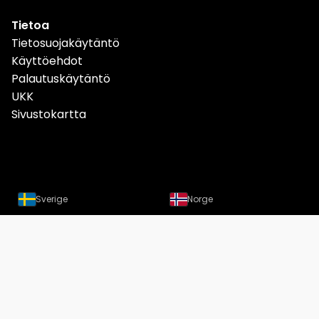
Tietoa
Tietosuojakäytäntö
Käyttöehdot
Palautuskäytäntö
UKK
Sivustokartta
Sverige
Norge
Danmark
Deutschland
Österreich
Schweiz
Suomi