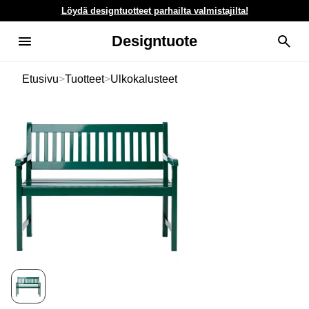
Löydä designtuotteet parhailta valmistajilta!
Designtuote
Etusivu
>
Tuotteet
>
Ulkokalusteet