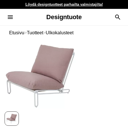
Löydä designtuotteet parhailta valmistajilta!
Designtuote
Etusivu
>
Tuotteet
>
Ulkokalusteet