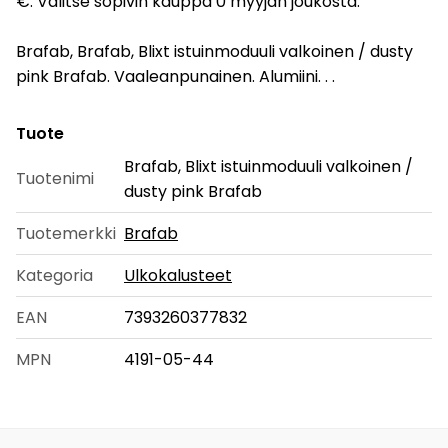
€. Valitse sopivin kauppa 0 myyjän joukosta.
Brafab, Brafab, Blixt istuinmoduuli valkoinen / dusty
pink Brafab. Vaaleanpunainen. Alumiini. . .
Tuote
Brafab, Blixt istuinmoduuli valkoinen /
Tuotenimi
dusty pink Brafab
Tuotemerkki
Brafab
Kategoria
Ulkokalusteet
EAN
7393260377832
MPN
4191-05-44