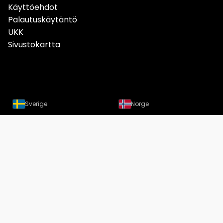
Käyttöehdot
Palautuskäytäntö
UKK
Sivustokartta
Sverige
Norge
Danmark
Deutschland
Österreich
Schweiz
Suomi
Löydät meidät nyt myös
Instagramista
Copyright Designtuote.fi | Designtuotteiden hintavertailu