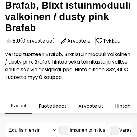
Brafab, Blixt istuinmoduuli
valkoinen / dusty pink
Brafab
5.0
(0 arvostelua)
Arvostele
Tykkää
Vertaa tuotteen Brafab, Blixt istuinmoduuli valkoinen
/ dusty pink Brafab hintaa sekä toimitusta ja valitse
sinulle sopivin designkauppa. Hinta alkaen
332,34 €
.
Tuotetta myy 0 kauppa.
Tuotetiedot
Arvostelut
Hintahist
Kaupat
Ilmainen toimitus
Varasto