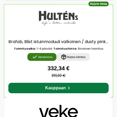
Halvin hinta
Brafab, Blixt istuinmoduuli valkoinen / dusty pink Brafab
Toimitusaika:
1-4 päivää
Toimitushinta:
Ilmainen toimitus
Varastossa
Nopea toimitus
332,34 €
391,00 €
Kauppaan