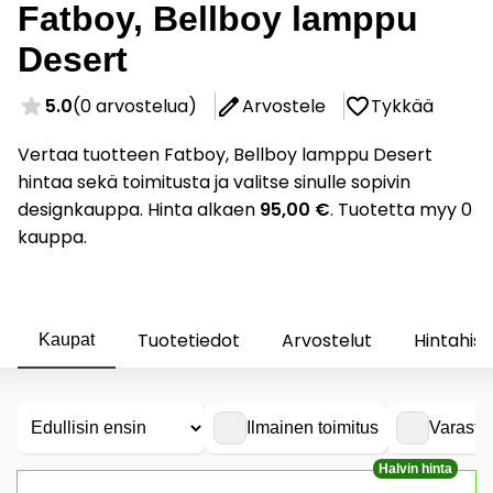
Fatboy, Bellboy lamppu
Desert
5.0
(0 arvostelua)
Arvostele
Tykkää
Vertaa tuotteen Fatboy, Bellboy lamppu Desert
hintaa sekä toimitusta ja valitse sinulle sopivin
designkauppa. Hinta alkaen
95,00 €
. Tuotetta myy 0
kauppa.
Tuotetiedot
Arvostelut
Hintahist
Kaupat
Ilmainen toimitus
Varasto
Halvin hinta