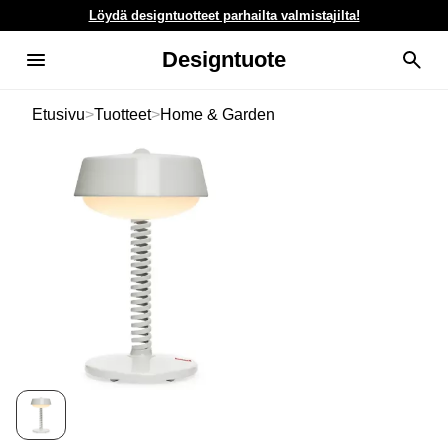
Löydä designtuotteet parhailta valmistajilta!
Designtuote
Etusivu
>
Tuotteet
>
Home & Garden