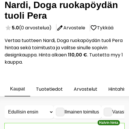
Nardi, Doga ruokapöydän
tuoli Pera
5.0
(0 arvostelua)
Arvostele
Tykkää
Vertaa tuotteen Nardi, Doga ruokapöydän tuoli Pera
hintaa sekä toimitusta ja valitse sinulle sopivin
designkauppa. Hinta alkaen
110,00 €
. Tuotetta myy 1
kauppa.
Tuotetiedot
Arvostelut
Hintahist
Kaupat
Ilmainen toimitus
Varasto
Halvin hinta