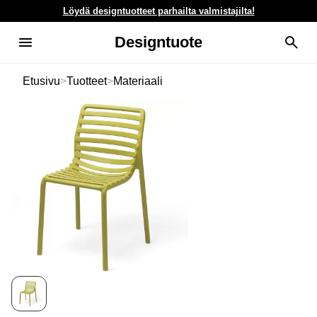
Löydä designtuotteet parhailta valmistajilta!
Designtuote
Etusivu
>
Tuotteet
>
Materiaali