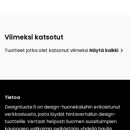
Viimeksi katsotut
Tuotteet jotka olet katsonut viimeksi.
Näytä kaikki
Tietoa
Designtuote.fi on design-huonekaluihin erikoistunut
verkkosivusto, josta löydät hintavertailun design-
tuotteille. Vertaat helposti Suomen suosituimpien
kauppojen valikoimia pelkästään yhdellä haulla.