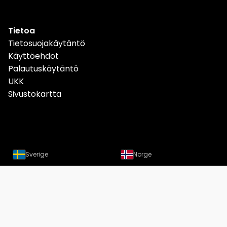
Tietoa
Tietosuojakäytäntö
Käyttöehdot
Palautuskäytäntö
UKK
Sivustokartta
Sverige
Norge
Danmark
Deutschland
Österreich
Schweiz
Suomi