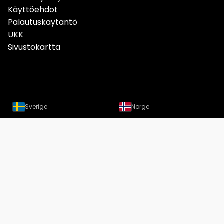
Käyttöehdot
Palautuskäytäntö
UKK
Sivustokartta
Sverige
Norge
Danmark
Deutschland
Österreich
Schweiz
Suomi
Löydät meidät nyt myös
Instagramista
Copyright Designtuote.fi | Designtuotteiden hintavertailu