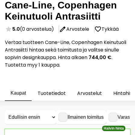
Cane-Line, Copenhagen
Keinutuoli Antrasiitti
5.0
(0 arvostelua)
Arvostele
Tykkää
Vertaa tuotteen Cane-Line, Copenhagen Keinutuoli
Antrasiitti hintaa sekä toimitusta ja valitse sinulle
sopivin designkauppa. Hinta alkaen
744,00 €
.
Tuotetta myy 1 kauppa.
Tuotetiedot
Arvostelut
Hintahist
Kaupat
Ilmainen toimitus
Varasto
Halvin hinta