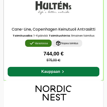
Cane-Line, Copenhagen Keinutuoli Antrasiitti
Toimitusaika:
1-4 päivää
Toimitushinta:
Ilmainen toimitus
Varastossa
Nopea toimitus
744,00 €
875,00 €
Kauppaan