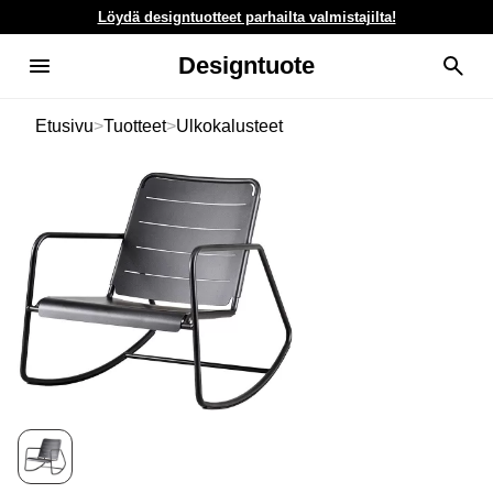
Löydä designtuotteet parhailta valmistajilta!
Designtuote
Etusivu
>
Tuotteet
>
Ulkokalusteet