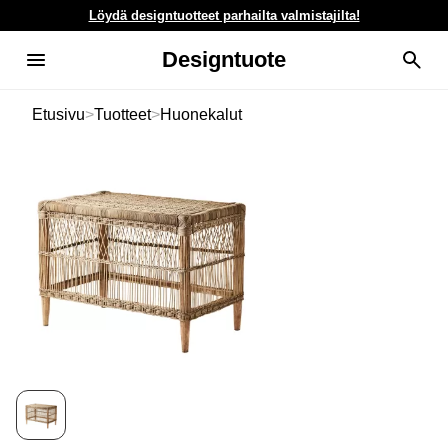
Löydä designtuotteet parhailta valmistajilta!
Designtuote
Etusivu
>
Tuotteet
>
Huonekalut