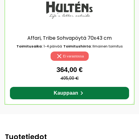
Affari, Tribe Sohvapöytä 70x43 cm
Toimitusaika:
1-4 päivää
Toimitushinta:
Ilmainen toimitus
Ei varastossa
364,00 €
405,00 €
Kauppaan
Tuotetiedot