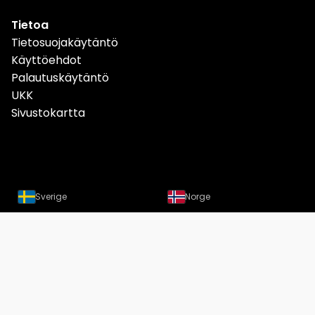
Tietoa
Tietosuojakäytäntö
Käyttöehdot
Palautuskäytäntö
UKK
Sivustokartta
Sverige
Norge
Danmark
Deutschland
Österreich
Schweiz
Suomi