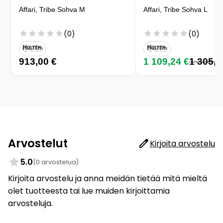
Affari, Tribe Sohva M
Affari, Tribe Sohva L
(0)
(0)
913,00 €
1 109,24 €
1 305,0
Arvostelut
Kirjoita arvostelu
5.0
(0 arvostelua)
Kirjoita arvostelu ja anna meidän tietää mitä mieltä
olet tuotteesta tai lue muiden kirjoittamia
arvosteluja.