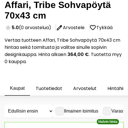
Affari, Tribe Sohvapöytä
70x43 cm
5.0
(0 arvostelua)
Arvostele
Tykkää
Vertaa tuotteen Affari, Tribe Sohvapöytä 70x43 cm
hintaa sekä toimitusta ja valitse sinulle sopivin
designkauppa. Hinta alkaen
364,00 €
. Tuotetta myy
0 kauppa.
Tuotetiedot
Arvostelut
Hintahist
Kaupat
Ilmainen toimitus
Varasto
Halvin hinta