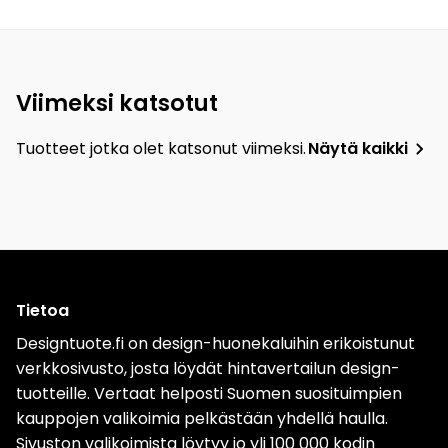
Viimeksi katsotut
Tuotteet jotka olet katsonut viimeksi.
Näytä kaikki
Tietoa
Designtuote.fi on design-huonekaluihin erikoistunut
verkkosivusto, josta löydät hintavertailun design-
tuotteille. Vertaat helposti Suomen suosituimpien
kauppojen valikoimia pelkästään yhdellä haulla.
Sivuston valikoimista löytyy jo yli 100 000 kodin