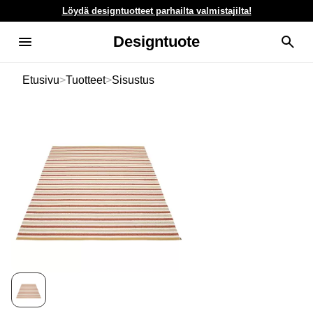
Löydä designtuotteet parhailta valmistajilta!
Designtuote
Etusivu
>
Tuotteet
>
Sisustus