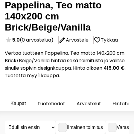
Pappelina, Teo matto
140x200 cm
Brick/Beige/Vanilla
5.0
(0 arvostelua)
Arvostele
Tykkää
Vertaa tuotteen Pappelina, Teo matto 140x200 cm
Brick/Beige/Vanilla hintaa sekä toimitusta ja valitse
sinulle sopivin designkauppa. Hinta alkaen
415,00 €
.
Tuotetta myy 1 kauppa.
Tuotetiedot
Arvostelut
Hintahist
Kaupat
Ilmainen toimitus
Varasto