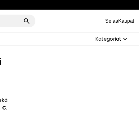
Selaa
Kaupat
Kategoriat
i
sekä
0 €
.