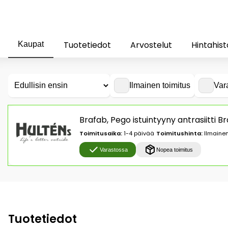
Tuotetiedot
Arvostelut
Hintahist
Kaupat
Ilmainen toimitus
Var
Brafab, Pego istuintyyny antrasiitti B
Toimitusaika:
1-4 päivää
Toimitushinta:
Ilmainen
Varastossa
Nopea toimitus
Tuotetiedot