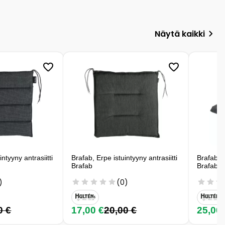
Näytä kaikki
intyyny antrasiitti
Brafab, Erpe istuintyyny antrasiitti
Brafab, D
Brafab
Brafab
)
(0)
0 €
17,00 €
20,00 €
25,00