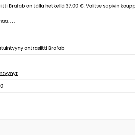
iitti Brafab on tällä hetkellä 37,00 €. Valitse sopivin kaup
. . . .
stuintyyny antrasiitti Brafab
intyynyt
80