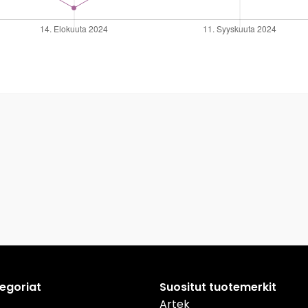
tegoriat
Suositut tuotemerkit
Artek