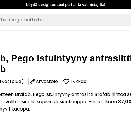
Löydä designtuotteet parhailta valmistajilta!
b, Pego istuintyyny antrasiitt
ab
arvostelua)
Arvostele
Tykkää
tteen Brafab, Pego istuintyyny antrasiitti Brafab hintaa 
 ja valitse sinulle sopivin designkauppa. Hinta alkaen
37,0
myy 1 kauppa.