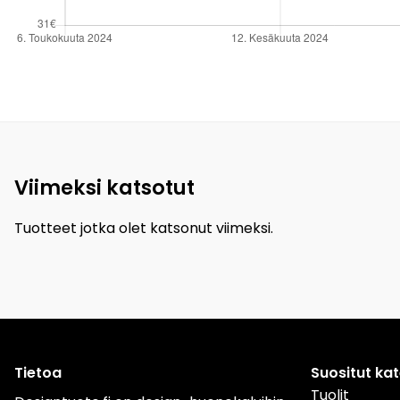
Viimeksi katsotut
Tuotteet jotka olet katsonut viimeksi.
Tietoa
Suositut ka
Tuolit