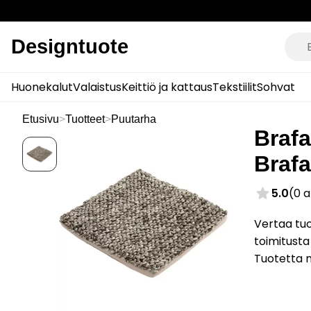
Designtuote
Huonekalut
Valaistus
Keittiö ja kattaus
Tekstiilit
Sohvat
Etusivu
>
Tuotteet
>
Puutarha
Brafa
Braf
5.0
(0 
Vertaa tuo
toimitusta
Tuotetta 