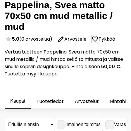
Pappelina, Svea matto
70x50 cm mud metallic /
mud
5.0
(0 arvostelua)
Arvostele
Tykkää
Vertaa tuotteen Pappelina, Svea matto 70x50 cm
mud metallic / mud hintaa sekä toimitusta ja valitse
sinulle sopivin designkauppa. Hinta alkaen
50,00 €
.
Tuotetta myy 1 kauppa.
Tuotetiedot
Arvostelut
Hintahist
Kaupat
Ilmainen toimitus
Varasto