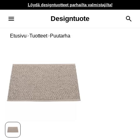
Löydä designtuotteet parhailta valmistajilta!
Designtuote
Etusivu
>
Tuotteet
>
Puutarha