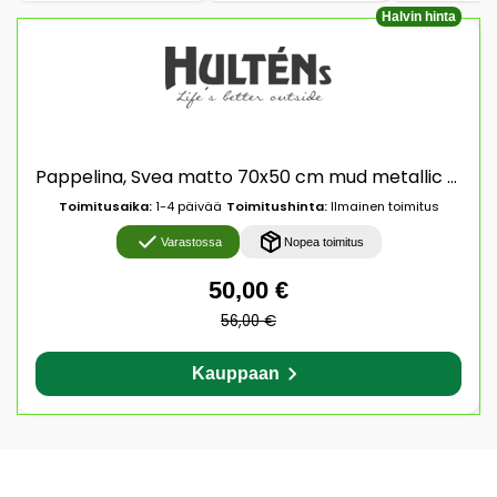
Halvin hinta
Pappelina, Svea matto 70x50 cm mud metallic / mud
Toimitusaika:
1-4 päivää
Toimitushinta:
Ilmainen toimitus
Varastossa
Nopea toimitus
50,00 €
56,00 €
Kauppaan