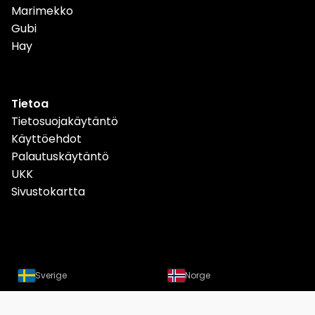
Marimekko
Gubi
Hay
Tietoa
Tietosuojakäytäntö
Käyttöehdot
Palautuskäytäntö
UKK
Sivustokartta
Sverige
Norge
Danmark
Deutschland