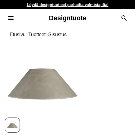
Löydä designtuotteet parhailta valmistajilta!
Designtuote
Etusivu
>
Tuotteet
>
Sisustus