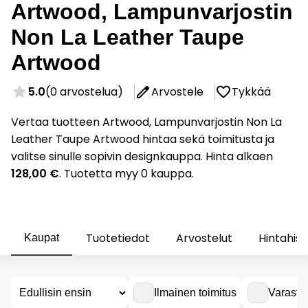
Artwood, Lampunvarjostin
Non La Leather Taupe
Artwood
5.0
(0 arvostelua)
Arvostele
Tykkää
Vertaa tuotteen Artwood, Lampunvarjostin Non La
Leather Taupe Artwood hintaa sekä toimitusta ja
valitse sinulle sopivin designkauppa. Hinta alkaen
128,00 €
. Tuotetta myy 0 kauppa.
Tuotetiedot
Arvostelut
Hintahist
Kaupat
Ilmainen toimitus
Varasto