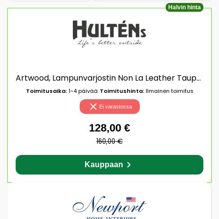
Halvin hinta
Artwood, Lampunvarjostin Non La Leather Taupe Artwood
Toimitusaika:
1-4 päivää
Toimitushinta:
Ilmainen toimitus
Ei varastossa
128,00 €
160,00 €
Kauppaan