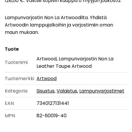
128,00 €. Valitse sopivin kauppa 0 myyjän joukosta.
Lampunvarjostin Non La Artwoodilta. Yhdistä
Artwoodin lamppujalkoihin ja varjostimiin oman
maun mukaan.
Tuote
Artwood, Lampunvarjostin Non La
Tuotenimi
Leather Taupe Artwood
Tuotemerkki
Artwood
Kategoria
Sisustus
,
Valaistus
,
Lampunvarjostimet
EAN
7340127131441
MPN
82-60019-40