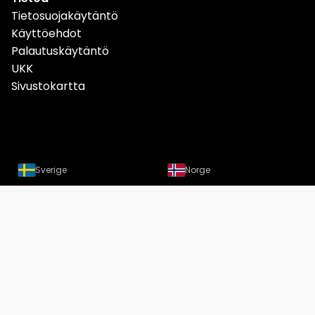
Tietosuojakäytäntö
Käyttöehdot
Palautuskäytäntö
UKK
Sivustokartta
Sverige
Norge
Danmark
Deutschland
Österreich
Schweiz
Suomi