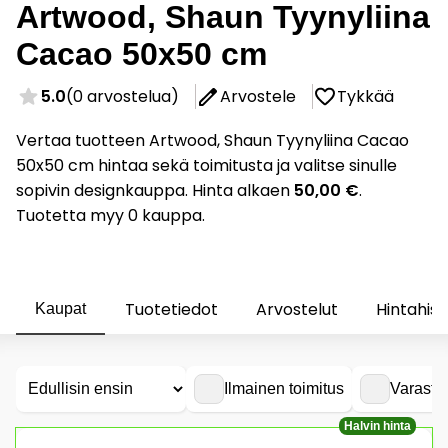
Artwood, Shaun Tyynyliina
Cacao 50x50 cm
5.0
(0 arvostelua)
Arvostele
Tykkää
Vertaa tuotteen Artwood, Shaun Tyynyliina Cacao
50x50 cm hintaa sekä toimitusta ja valitse sinulle
sopivin designkauppa. Hinta alkaen
50,00 €
.
Tuotetta myy 0 kauppa.
Tuotetiedot
Arvostelut
Hintahist
Kaupat
Ilmainen toimitus
Varasto
Halvin hinta