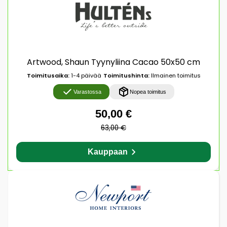
Artwood, Shaun Tyynyliina Cacao 50x50 cm
Toimitusaika:
1-4 päivää
Toimitushinta:
Ilmainen toimitus
Varastossa
Nopea toimitus
50,00 €
63,00 €
Kauppaan