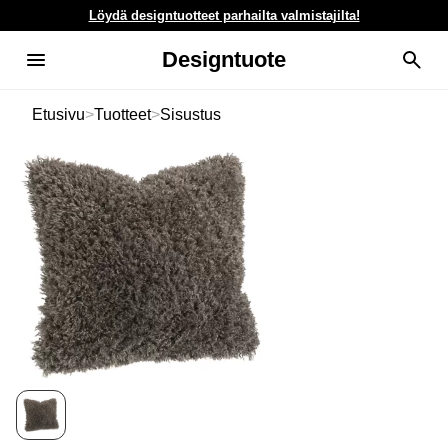
Löydä designtuotteet parhailta valmistajilta!
Designtuote
Etusivu
>
Tuotteet
>
Sisustus