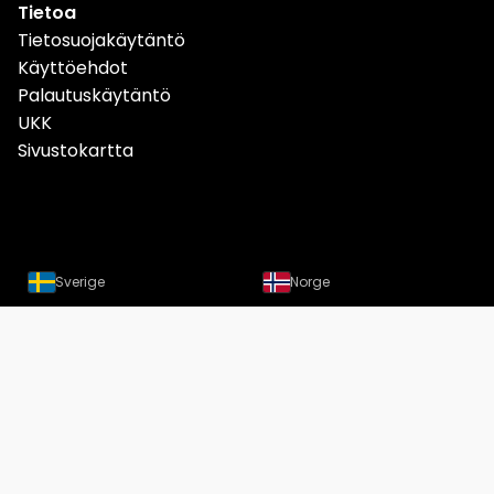
Tietoa
Tietosuojakäytäntö
Käyttöehdot
Palautuskäytäntö
UKK
Sivustokartta
Sverige
Norge
Danmark
Deutschland
Österreich
Schweiz
Suomi