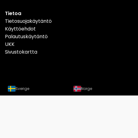
Tietoa
Tietosuojakäytäntö
Käyttöehdot
Palautuskäytäntö
UKK
Sivustokartta
Sverige
Norge
Danmark
Deutschland
Österreich
Schweiz
Suomi