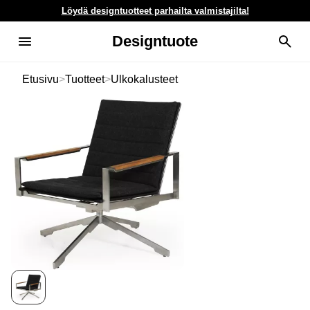
Löydä designtuotteet parhailta valmistajilta!
Designtuote
Etusivu
>
Tuotteet
>
Ulkokalusteet