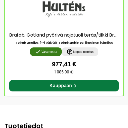
Brafab, Gotland pyörivä nojatuoli teräs/tiikki Brafab
Toimitusaika:
1-4 päivää
Toimitushinta:
Ilmainen toimitus
Varastossa
Nopea toimitus
977,41 €
1 086,00 €
Kauppaan
Tuotetiedot