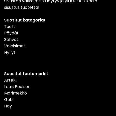
Sivuston valikoimista löytyy jo yli 100 000 kodin
sisustus tuotetta!
Suositut kategoriat
Tuolit
Pöydät
Sohvat
Valaisimet
Hyllyt
Suositut tuotemerkit
Artek
Louis Poulsen
Marimekko
Gubi
Hay