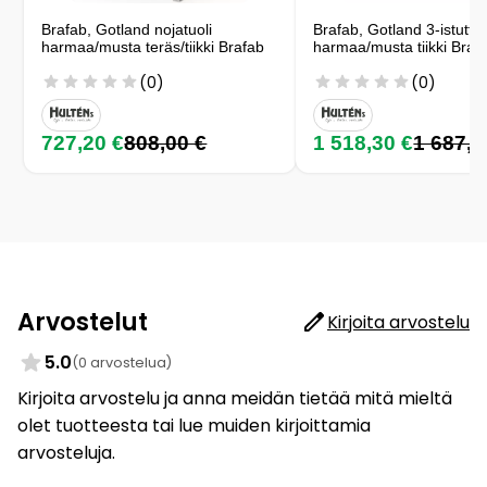
Brafab, Gotland nojatuoli
Brafab, Gotland 3-istutt
harmaa/musta teräs/tiikki Brafab
harmaa/musta tiikki Braf
(0)
(0)
727,20 €
808,00 €
1 518,30 €
1 687,0
Arvostelut
Kirjoita arvostelu
5.0
(0 arvostelua)
Kirjoita arvostelu ja anna meidän tietää mitä mieltä
olet tuotteesta tai lue muiden kirjoittamia
arvosteluja.