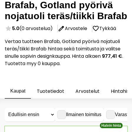
Brafab, Gotland pyörivä
nojatuoli teräs/tiikki Brafab
5.0
(0 arvostelua)
Arvostele
Tykkää
Vertaa tuotteen Brafab, Gotland pyörivä nojatuoli
teräs/tiikki Brafab hintaa sekä toimitusta ja valitse
sinulle sopivin designkauppa. Hinta alkaen
977,41 €
.
Tuotetta myy 0 kauppa.
Tuotetiedot
Arvostelut
Hintahist
Kaupat
Ilmainen toimitus
Varasto
Halvin hinta