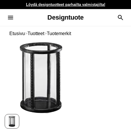
Löydä designtuotteet parhailta valmistajilta!
Designtuote
Etusivu
>
Tuotteet
>
Tuotemerkit