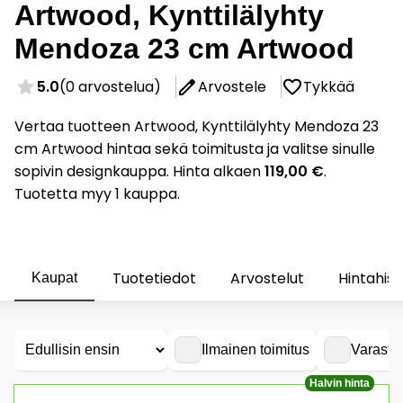
Artwood, Kynttilälyhty
Mendoza 23 cm Artwood
5.0
(0 arvostelua)
Arvostele
Tykkää
Vertaa tuotteen Artwood, Kynttilälyhty Mendoza 23
cm Artwood hintaa sekä toimitusta ja valitse sinulle
sopivin designkauppa. Hinta alkaen
119,00 €
.
Tuotetta myy 1 kauppa.
Tuotetiedot
Arvostelut
Hintahist
Kaupat
Ilmainen toimitus
Varasto
Halvin hinta