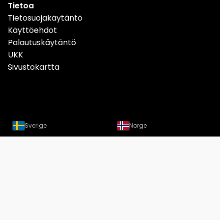
Tietoa
Tietosuojakäytäntö
Käyttöehdot
Palautuskäytäntö
UKK
Sivustokartta
Sverige
Norge
Danmark
Deutschland
Österreich
Schweiz
Suomi