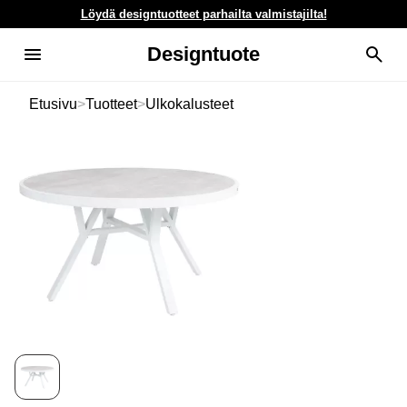
Löydä designtuotteet parhailta valmistajilta!
Designtuote
Etusivu
>
Tuotteet
>
Ulkokalusteet