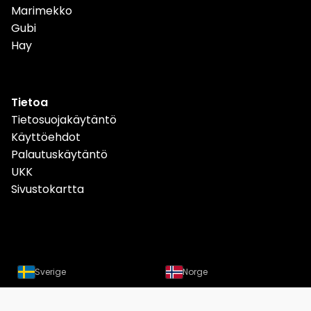
Marimekko
Gubi
Hay
Tietoa
Tietosuojakäytäntö
Käyttöehdot
Palautuskäytäntö
UKK
Sivustokartta
Sverige
Norge
Danmark
Deutschland