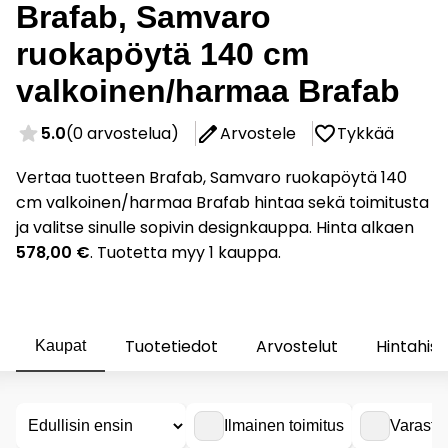
Brafab, Samvaro
ruokapöytä 140 cm
valkoinen/harmaa Brafab
5.0
(0 arvostelua)
Arvostele
Tykkää
Vertaa tuotteen Brafab, Samvaro ruokapöytä 140
cm valkoinen/harmaa Brafab hintaa sekä toimitusta
ja valitse sinulle sopivin designkauppa. Hinta alkaen
578,00 €
. Tuotetta myy 1 kauppa.
Tuotetiedot
Arvostelut
Hintahist
Kaupat
Ilmainen toimitus
Varasto