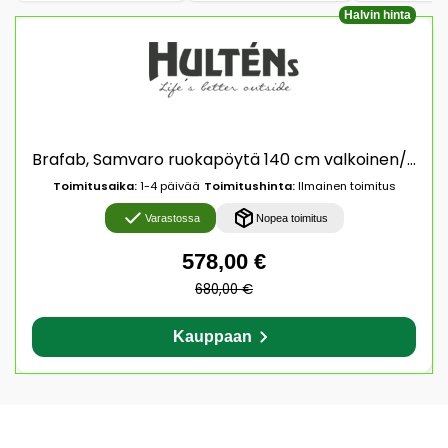
Halvin hinta
Brafab, Samvaro ruokapöytä 140 cm valkoinen/harmaa Brafab
Toimitusaika:
1-4 päivää
Toimitushinta:
Ilmainen toimitus
Varastossa
Nopea toimitus
578,00 €
680,00 €
Kauppaan