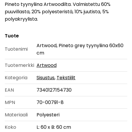
Pineto tyynyliina Artwoodilta. Valmistettu 60%
puuvillasta, 20% polyesteristä, 10% juutista, 5%
polyakryylista.
Tuote
Artwood, Pineto grey tyynyliina 60x60
Tuotenimi
cm
Tuotemerkki
Artwood
Kategoria
Sisustus
,
Tekstiilit
EAN
7340127154730
MPN
70-00791-8
Materiaali
Polyesteri
Koko
L: 60 x B: 60 cm