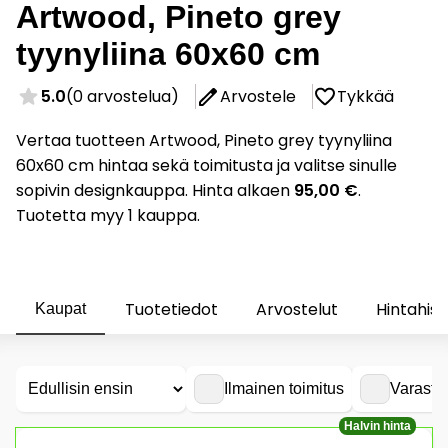
Artwood, Pineto grey
tyynyliina 60x60 cm
5.0
(0 arvostelua)
Arvostele
Tykkää
Vertaa tuotteen Artwood, Pineto grey tyynyliina
60x60 cm hintaa sekä toimitusta ja valitse sinulle
sopivin designkauppa. Hinta alkaen
95,00 €
.
Tuotetta myy 1 kauppa.
Tuotetiedot
Arvostelut
Hintahist
Kaupat
Ilmainen toimitus
Varasto
Halvin hinta