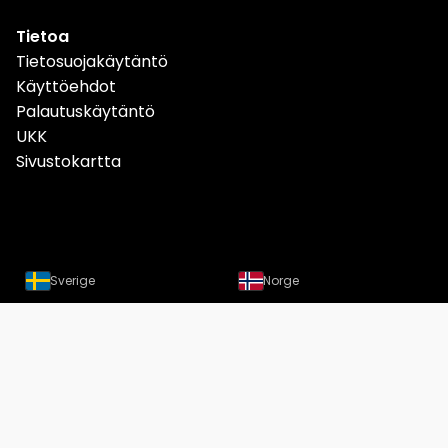
Tietoa
Tietosuojakäytäntö
Käyttöehdot
Palautuskäytäntö
UKK
Sivustokartta
Sverige
Norge
Danmark
Deutschland
Österreich
Schweiz
Suomi