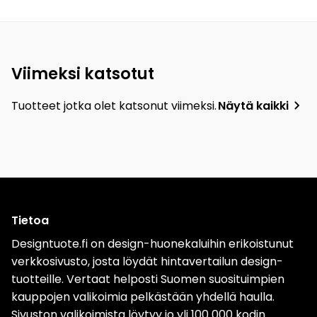
Viimeksi katsotut
Tuotteet jotka olet katsonut viimeksi.
Näytä kaikki
Tietoa
Designtuote.fi on design-huonekaluihin erikoistunut
verkkosivusto, josta löydät hintavertailun design-
tuotteille. Vertaat helposti Suomen suosituimpien
kauppojen valikoimia pelkästään yhdellä haulla.
Sivuston valikoimista löytyy jo yli 100 000 kodin