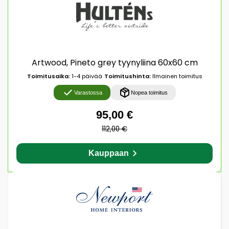
Artwood, Pineto grey tyynyliina 60x60 cm
Toimitusaika:
1-4 päivää
Toimitushinta:
Ilmainen toimitus
Varastossa
Nopea toimitus
95,00 €
112,00 €
Kauppaan