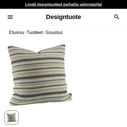
Löydä designtuotteet parhailta valmistajilta!
Designtuote
Etusivu
>
Tuotteet
>
Sisustus