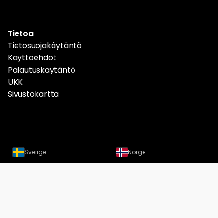
Tietoa
Tietosuojakäytäntö
Käyttöehdot
Palautuskäytäntö
UKK
Sivustokartta
Sverige
Norge
Danmark
Deutschland
Österreich
Schweiz