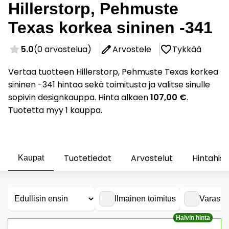
Hillerstorp, Pehmuste
Texas korkea sininen -341
5.0
(0 arvostelua)
Arvostele
Tykkää
Vertaa tuotteen Hillerstorp, Pehmuste Texas korkea
sininen -341 hintaa sekä toimitusta ja valitse sinulle
sopivin designkauppa. Hinta alkaen
107,00 €
.
Tuotetta myy 1 kauppa.
Tuotetiedot
Arvostelut
Hintahist
Kaupat
Ilmainen toimitus
Varasto
Halvin hinta