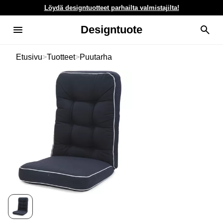
Löydä designtuotteet parhailta valmistajilta!
Designtuote
Etusivu
>
Tuotteet
>
Puutarha