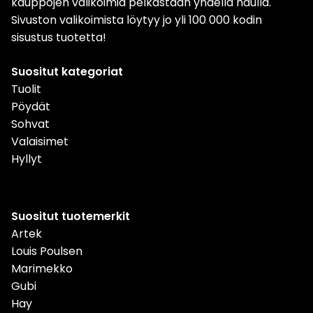
kauppojen valikoimia pelkästään yhdellä haulla.
Sivuston valikoimista löytyy jo yli 100 000 kodin
sisustus tuotetta!
Suositut kategoriat
Tuolit
Pöydät
Sohvat
Valaisimet
Hyllyt
Suositut tuotemerkit
Artek
Louis Poulsen
Marimekko
Gubi
Hay