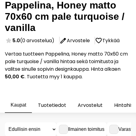
Pappelina, Honey matto
70x60 cm pale turquoise /
vanilla
5.0
(0 arvostelua)
Arvostele
Tykkää
Vertaa tuotteen Pappelina, Honey matto 70x60 cm
pale turquoise / vanilla hintaa sekä toimitusta ja
valitse sinulle sopivin designkauppa. Hinta alkaen
50,00 €
. Tuotetta myy 1 kauppa.
Tuotetiedot
Arvostelut
Hintahist
Kaupat
Ilmainen toimitus
Varasto