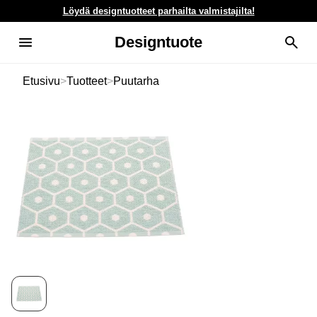
Löydä designtuotteet parhailta valmistajilta!
Designtuote
Etusivu
>
Tuotteet
>
Puutarha