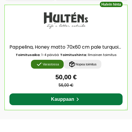
Halvin hinta
Pappelina, Honey matto 70x60 cm pale turquoise / vanilla
Toimitusaika:
1-4 päivää
Toimitushinta:
Ilmainen toimitus
Varastossa
Nopea toimitus
50,00 €
56,00 €
Kauppaan