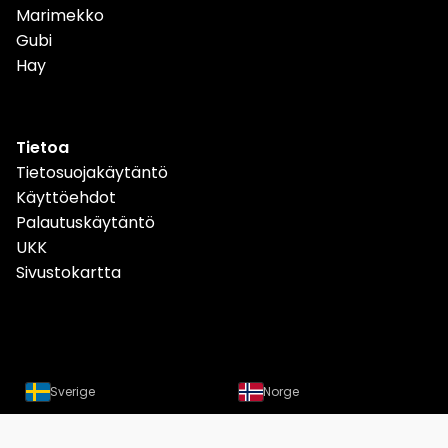
Marimekko
Gubi
Hay
Tietoa
Tietosuojakäytäntö
Käyttöehdot
Palautuskäytäntö
UKK
Sivustokartta
Sverige
Norge
Danmark
Deutschland