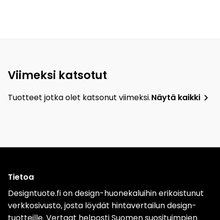
Viimeksi katsotut
Tuotteet jotka olet katsonut viimeksi.
Näytä kaikki
Tietoa
Designtuote.fi on design-huonekaluihin erikoistunut
verkkosivusto, josta löydät hintavertailun design-
tuotteille. Vertaat helposti Suomen suosituimpien