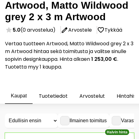
Artwood, Matto Wildwood
grey 2 x 3 m Artwood
5.0
(0 arvostelua)
Arvostele
Tykkää
Vertaa tuotteen Artwood, Matto Wildwood grey 2 x 3
m Artwood hintaa sekä toimitusta ja valitse sinulle
sopivin designkauppa. Hinta alkaen
1 253,00 €
.
Tuotetta myy 1 kauppa.
Tuotetiedot
Arvostelut
Hintahist
Kaupat
Ilmainen toimitus
Varasto
Halvin hinta