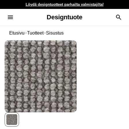
Löydä designtuotteet parhailta valmistajilta!
Designtuote
Etusivu
>
Tuotteet
>
Sisustus