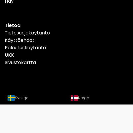
Hay
Tietoa
Tietosuojakäytäntö
Käyttöehdot
Palautuskäytäntö
UKK
Sivustokartta
Sverige
Norge
Danmark
Deutschland
Österreich
Schweiz