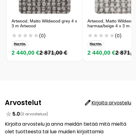
Artwood, Matto Wildwood grey 4 x
Artwood, Matto Wildwoo
3 m Artwood
harmaa/beige 4 x 3 m A
(0)
(0)
2 440,00 €
2 871,00 €
2 440,00 €
2 871,0
Arvostelut
Kirjoita arvostelu
5.0
(0 arvostelua)
Kirjoita arvostelu ja anna meidän tietää mitä mieltä
olet tuotteesta tai lue muiden kirjoittamia