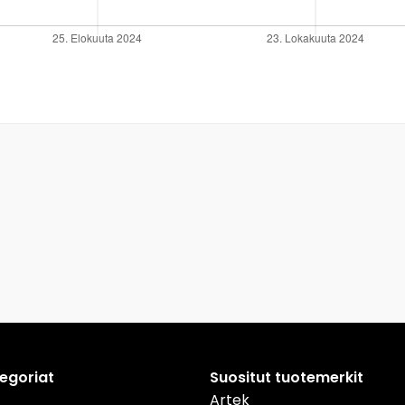
tegoriat
Suositut tuotemerkit
Artek