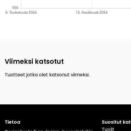
Viimeksi katsotut
Tuotteet jotka olet katsonut viimeksi.
Tietoa
Suositut ka
Tuolit