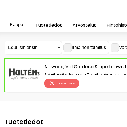
Tuotetiedot
Arvostelut
Hintahist
Kaupat
Ilmainen toimitus
Var
Artwood, Val Gardena Stripe brown t
Toimitusaika:
1-4 päivää
Toimitushinta:
Ilmainen
Ei varastossa
Tuotetiedot