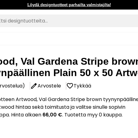
Löydä designtuotteet parhailta valmistajilta!
od, Val Gardena Stripe brow
npäällinen Plain 50 x 50 Art
arvostelua)
Arvostele
Tykkää
otteen Artwood, Val Gardena Stripe brown tyynynpäälline
twood hintaa sekä toimitusta ja valitse sinulle sopivin
ppa. Hinta alkaen
66,00 €
. Tuotetta myy 0 kauppa.