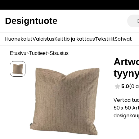
Designtuote
Huonekalut
Valaistus
Keittiö ja kattaus
Tekstiilit
Sohvat
Etusivu
>
Tuotteet
>
Sisustus
Artwo
tyyny
5.0
(0 
Vertaa tu
50 x 50 Ar
designkau