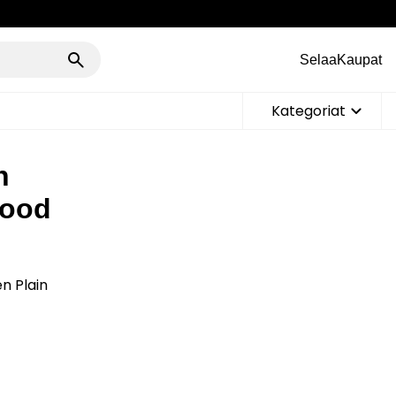
Selaa
Kaupat
Kategoriat
n
wood
n Plain