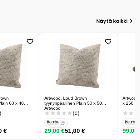
Näytä kaikki
rown
Artwood, Loud Brown
Artwood,
Plain 60 x 40
tyynynpäällinen Plain 50 x 50
x 250 cm
Artwood
)
(0)
0 €
29,00 €
51,00 €
99,00