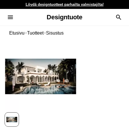
Löydä designtuotteet parhailta valmistajilta!
Designtuote
Etusivu
>
Tuotteet
>
Sisustus