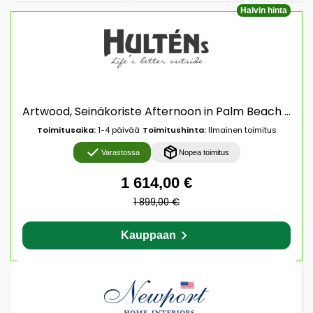
Halvin hinta
Artwood, Seinäkoriste Afternoon in Palm Beach 180 x 75 cm Artwood
Toimitusaika:
1-4 päivää
Toimitushinta:
Ilmainen toimitus
Varastossa
Nopea toimitus
1 614,00 €
1 899,00 €
Kauppaan