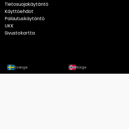
Tietosuojakäytäntö
Käyttöehdot
Palautuskäytäntö
UKK
Sivustokartta
Sverige
Norge
Danmark
Deutschland
Österreich
Schweiz
Suomi
Löydät meidät nyt myös
Instagramista