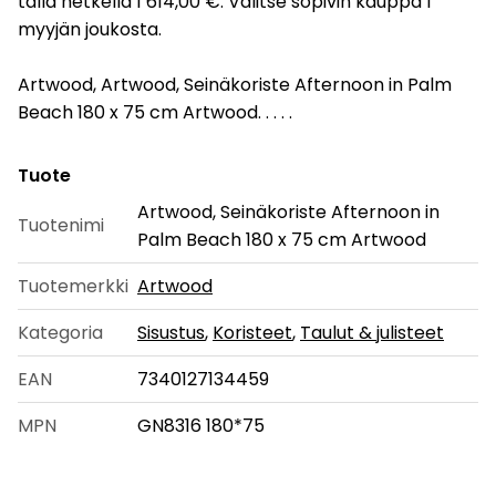
tällä hetkellä 1 614,00 €. Valitse sopivin kauppa 1
myyjän joukosta.
Artwood, Artwood, Seinäkoriste Afternoon in Palm
Beach 180 x 75 cm Artwood. . . . .
Tuote
Artwood, Seinäkoriste Afternoon in
Tuotenimi
Palm Beach 180 x 75 cm Artwood
Tuotemerkki
Artwood
Kategoria
Sisustus
,
Koristeet
,
Taulut & julisteet
EAN
7340127134459
MPN
GN8316 180*75