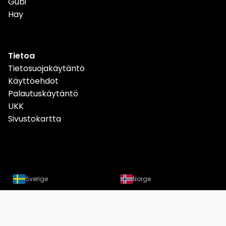
Gubi
Hay
Tietoa
Tietosuojakäytäntö
Käyttöehdot
Palautuskäytäntö
UKK
Sivustokartta
Sverige
Norge
Danmark
Deutschland
Österreich
Schweiz