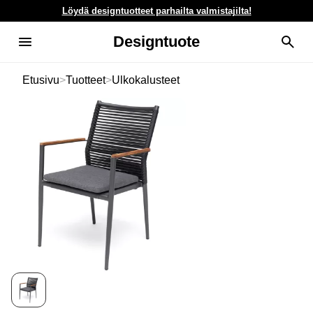
Löydä designtuotteet parhailta valmistajilta!
Designtuote
Etusivu
>
Tuotteet
>
Ulkokalusteet