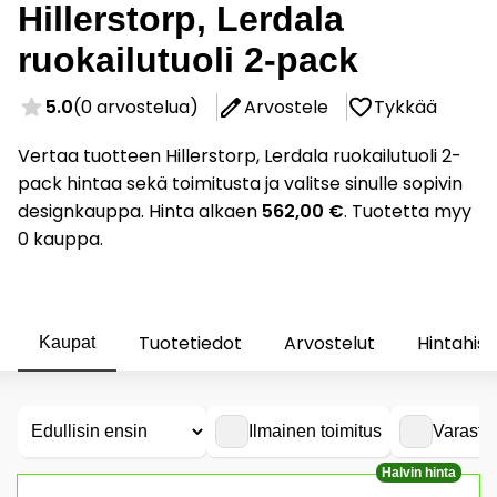
Hillerstorp, Lerdala
ruokailutuoli 2-pack
5.0
(0 arvostelua)
Arvostele
Tykkää
Vertaa tuotteen Hillerstorp, Lerdala ruokailutuoli 2-
pack hintaa sekä toimitusta ja valitse sinulle sopivin
designkauppa. Hinta alkaen
562,00 €
. Tuotetta myy
0 kauppa.
Tuotetiedot
Arvostelut
Hintahist
Kaupat
Ilmainen toimitus
Varasto
Halvin hinta