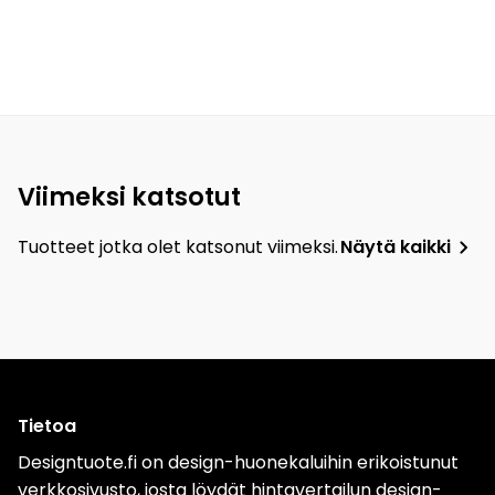
Viimeksi katsotut
Tuotteet jotka olet katsonut viimeksi.
Näytä kaikki
Tietoa
Designtuote.fi on design-huonekaluihin erikoistunut
verkkosivusto, josta löydät hintavertailun design-