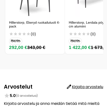
Hillerstorp, Ekeryd ruokailutuoli 4-
Hillerstorp, Lerdala pöyt
pack
cm alumiini
(0)
(0)
292,00 €
343,00 €
1 422,00 €
1 673,0
Arvostelut
Kirjoita arvostelu
5.0
(0 arvostelua)
Kirjoita arvostelu ja anna meidän tietää mitä mieltä