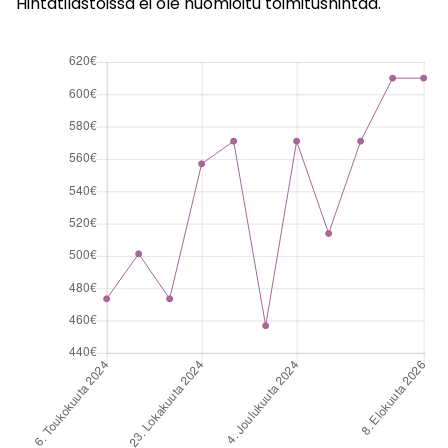
Hintatilastoissa ei ole huomioitu toimitushintaa.