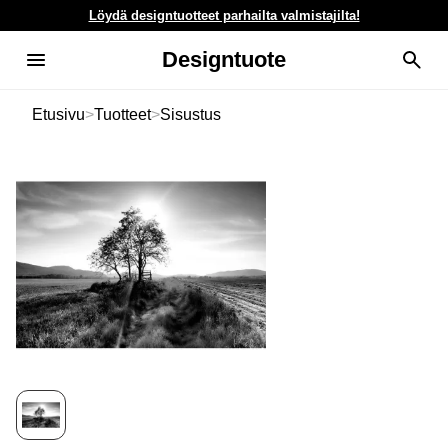
Löydä designtuotteet parhailta valmistajilta!
Designtuote
Etusivu
>
Tuotteet
>
Sisustus