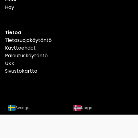
Hay
Tietoa
Tietosuojakäytäntö
Käyttöehdot
Palautuskäytäntö
UKK
Sivustokartta
Sverige
Norge
Danmark
Deutschland
Österreich
Schweiz