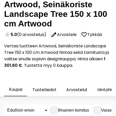
Artwood, Seinäkoriste
Landscape Tree 150 x 100
cm Artwood
5.0
(0 arvostelua)
Arvostele
Tykkää
Vertaa tuotteen Artwood, Seinäkoriste Landscape
Tree 150 x 100 cm Artwood hintaa sekä toimitusta ja
valitse sinulle sopivin designkauppa. Hinta alkaen
1
301,60 €
. Tuotetta myy 0 kauppa.
Tuotetiedot
Arvostelut
Hintahist
Kaupat
Ilmainen toimitus
Varasto