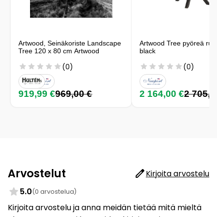
Artwood, Seinäkoriste Landscape
Artwood Tree pyöreä ruo
Tree 120 x 80 cm Artwood
black
(0)
(0)
919,99 €
969,00 €
2 164,00 €
2 705,0
Arvostelut
Kirjoita arvostelu
5.0
(0 arvostelua)
Kirjoita arvostelu ja anna meidän tietää mitä mieltä