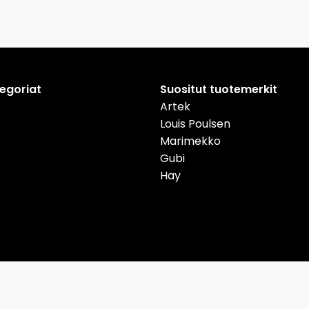
tegoriat
Suositut tuotemerkit
Artek
Louis Poulsen
Marimekko
Gubi
Hay
nmark
Deutschland
Österreich