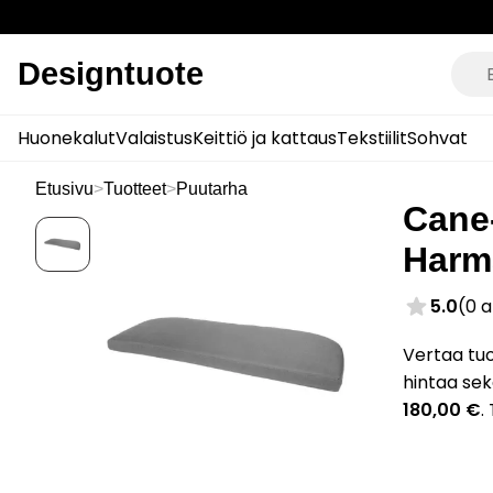
Designtuote
Huonekalut
Valaistus
Keittiö ja kattaus
Tekstiilit
Sohvat
Etusivu
>
Tuotteet
>
Puutarha
Cane
Harma
5.0
(0 
Vertaa tu
hintaa sek
180,00 €
.