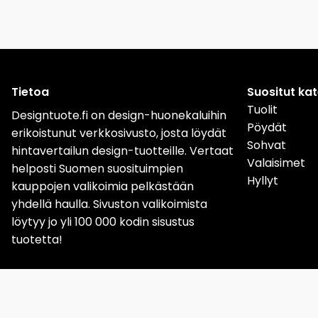
Tietoa
Suositut ka
Tuolit
Designtuote.fi on design-huonekaluihin
Pöydät
erikoistunut verkkosivusto, josta löydät
Sohvat
hintavertailun design-tuotteille. Vertaat
Valaisimet
helposti Suomen suosituimpien
Hyllyt
kauppojen valikoimia pelkästään
yhdellä haulla. Sivuston valikoimista
löytyy jo yli 100 000 kodin sisustus
tuotetta!
Sverige
Norge
Da