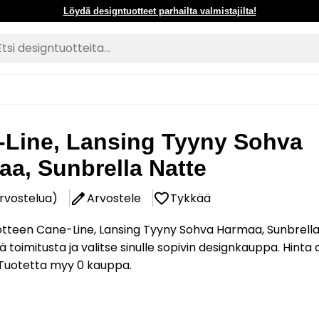
Löydä designtuotteet parhailta valmistajilta!
-Line, Lansing Tyyny Sohva
a, Sunbrella Natte
arvostelua)
Arvostele
Tykkää
otteen Cane-Line, Lansing Tyyny Sohva Harmaa, Sunbrell
ä toimitusta ja valitse sinulle sopivin designkauppa. Hinta
 Tuotetta myy 0 kauppa.