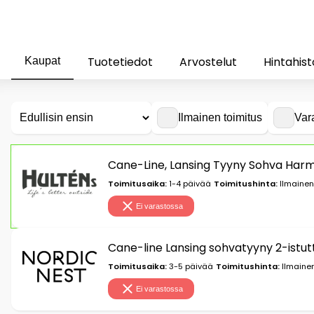
Tuotetiedot
Arvostelut
Hintahist
Kaupat
Ilmainen toimitus
Var
Cane-Line, Lansing Tyyny Sohva Harm
Toimitusaika:
1-4 päivää
Toimitushinta:
Ilmainen
Ei varastossa
Cane-line Lansing sohvatyyny 2-istu
Toimitusaika:
3-5 päivää
Toimitushinta:
Ilmainen
Ei varastossa