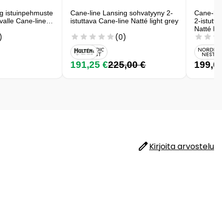
g istuinpehmuste
Cane-line Lansing sohvatyyny 2-
Cane-lin
hvalle Cane-line
istuttava Cane-line Natté light grey
2-istutta
Natté hi
)
(0)
191,25 €
225,00 €
199,0
Kirjoita arvostelu