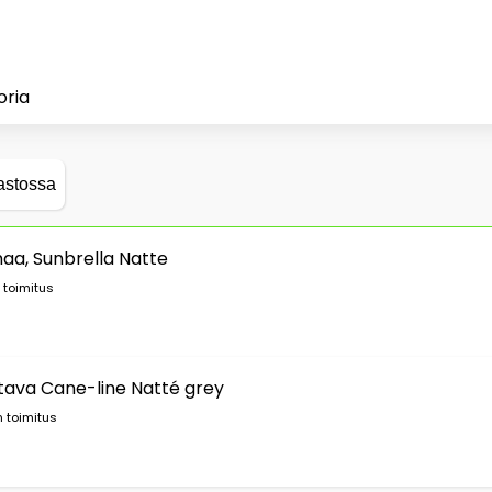
oria
astossa
aa, Sunbrella Natte
 toimitus
ttava Cane-line Natté grey
 toimitus