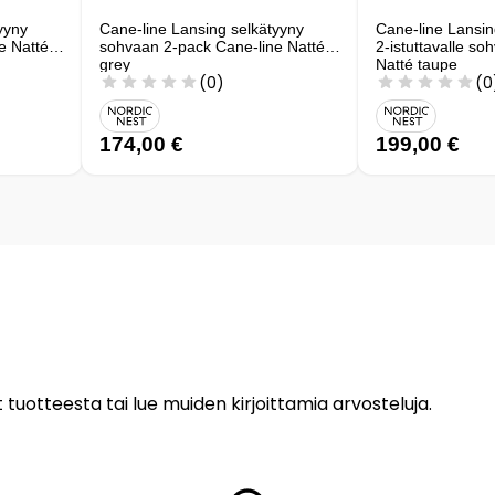
yyny
Cane-line Lansing selkätyyny
Cane-line Lansin
e Natté
sohvaan 2-pack Cane-line Natté
2-istuttavalle so
grey
Natté taupe
(0)
(0
174,00 €
199,00 €
 tuotteesta tai lue muiden kirjoittamia arvosteluja.