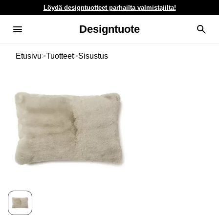
Löydä designtuotteet parhailta valmistajilta!
Designtuote
Etusivu
>
Tuotteet
>
Sisustus