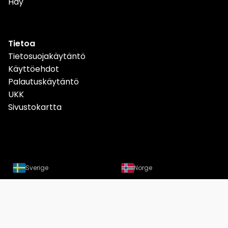
Hay
Tietoa
Tietosuojakäytäntö
Käyttöehdot
Palautuskäytäntö
UKK
Sivustokartta
Sverige
Norge
Danmark
Deutschland
Österreich
Schweiz