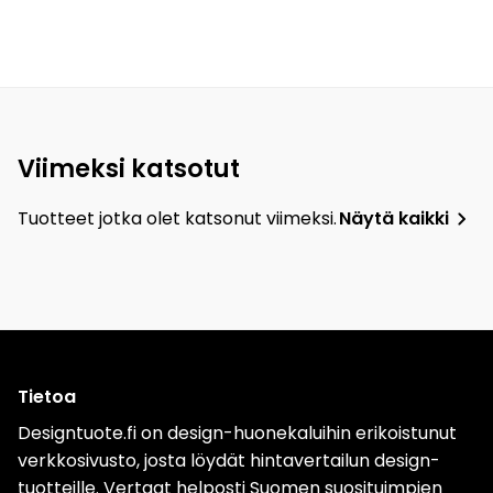
Viimeksi katsotut
Tuotteet jotka olet katsonut viimeksi.
Näytä kaikki
Tietoa
Designtuote.fi on design-huonekaluihin erikoistunut
verkkosivusto, josta löydät hintavertailun design-
tuotteille. Vertaat helposti Suomen suosituimpien