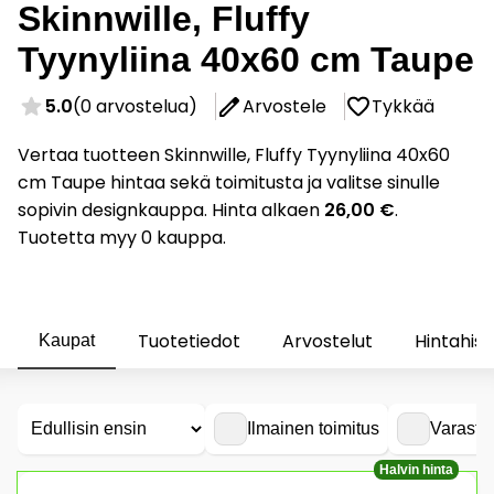
Skinnwille, Fluffy
Tyynyliina 40x60 cm Taupe
5.0
(0 arvostelua)
Arvostele
Tykkää
Vertaa tuotteen Skinnwille, Fluffy Tyynyliina 40x60
cm Taupe hintaa sekä toimitusta ja valitse sinulle
sopivin designkauppa. Hinta alkaen
26,00 €
.
Tuotetta myy 0 kauppa.
Tuotetiedot
Arvostelut
Hintahist
Kaupat
Ilmainen toimitus
Varasto
Halvin hinta