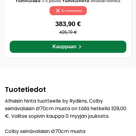
Toimitusaika:
3-5 päivää
Toimitushinta:
Ilmainen toimitus
Ei varastossa
383,90 €
426,70 €
Kauppaan
Tuotetiedot
Alhaisin hinta tuotteelle by Rydéns, Colby
seinävalaisin Ø70cm musta on tällä hetkellä 329,00
€. Valitse sopivin kauppa 0 myyjän joukosta.
Colby seinävalaisin Ø70cm musta