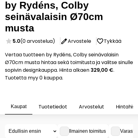
by Rydéns, Colby
seinävalaisin Ø70cm
musta
5.0
(0 arvostelua)
Arvostele
Tykkää
Vertaa tuotteen by Rydéns, Colby seinävalaisin
Ø70cm musta hintaa sekä toimitusta ja valitse sinulle
sopivin designkauppa. Hinta alkaen
329,00 €
.
Tuotetta myy 0 kauppa.
Tuotetiedot
Arvostelut
Hintahist
Kaupat
Ilmainen toimitus
Varasto