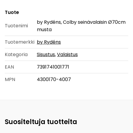
Tuote
by Rydéns, Colby seinävalaisin Ø70cm
Tuotenimi
musta
Tuotemerkki
by Rydéns
Kategoria
Sisustus
,
Valaistus
EAN
7391741001771
MPN
4300170-4007
Suositeltuja tuotteita