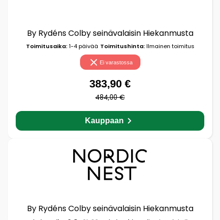
By Rydéns Colby seinävalaisin Hiekanmusta
Toimitusaika:
1-4 päivää
Toimitushinta:
Ilmainen toimitus
Ei varastossa
383,90 €
484,00 €
Kauppaan
By Rydéns Colby seinävalaisin Hiekanmusta