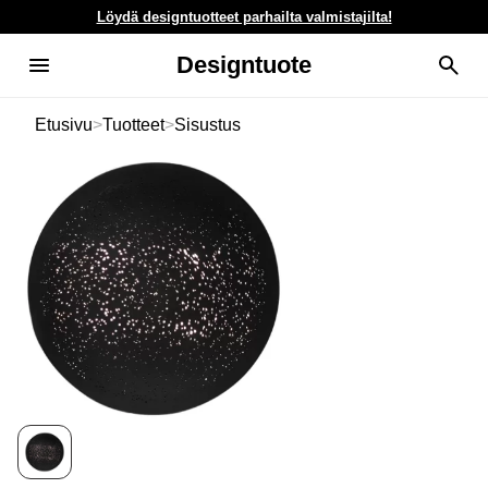
Löydä designtuotteet parhailta valmistajilta!
Designtuote
Etusivu
>
Tuotteet
>
Sisustus