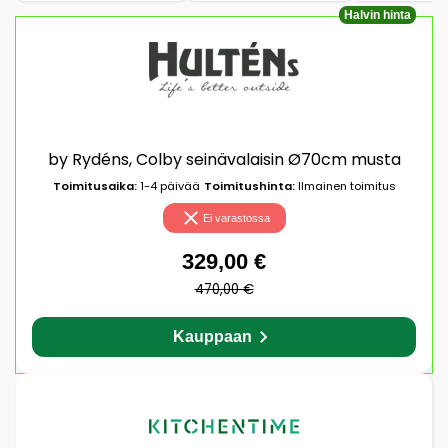
Halvin hinta
by Rydéns, Colby seinävalaisin Ø70cm musta
Toimitusaika:
1-4 päivää
Toimitushinta:
Ilmainen toimitus
Ei varastossa
329,00 €
470,00 €
Kauppaan