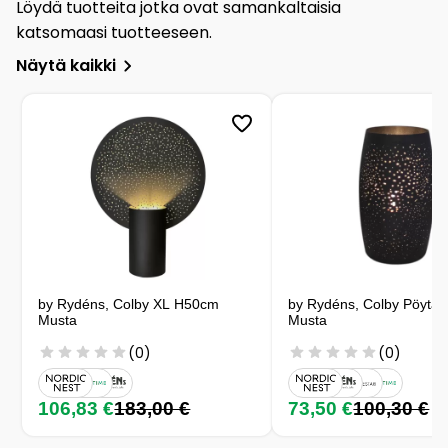
Löydä tuotteita jotka ovat samankaltaisia
katsomaasi tuotteeseen.
Näytä kaikki
by Rydéns, Colby XL H50cm
by Rydéns, Colby Pöytäva
Musta
Musta
(0)
(0)
106,83 €
183,00 €
73,50 €
100,30 €