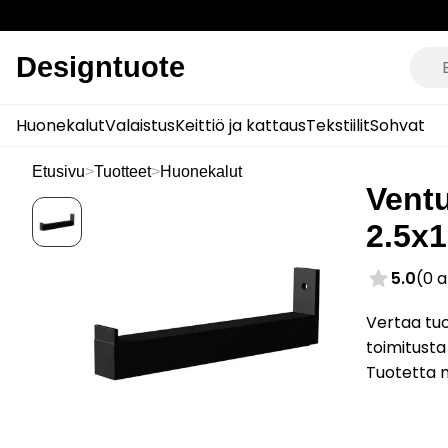
Designtuote
Huonekalut
Valaistus
Keittiö ja kattaus
Tekstiilit
Sohvat
Etusivu
>
Tuotteet
>
Huonekalut
Ventu
2.5x
5.0
(0 
Vertaa tuo
toimitusta
Tuotetta 