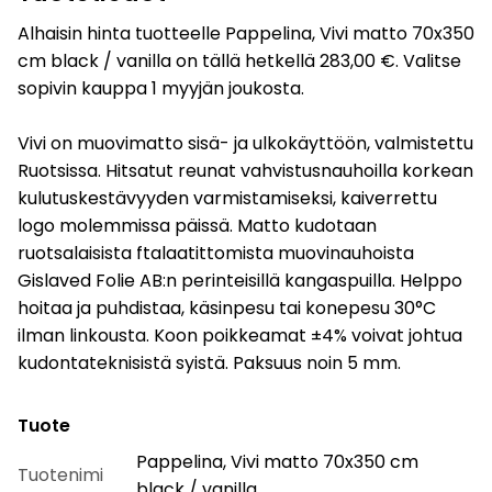
Alhaisin hinta tuotteelle Pappelina, Vivi matto 70x350
cm black / vanilla on tällä hetkellä 283,00 €. Valitse
sopivin kauppa 1 myyjän joukosta.
Vivi on muovimatto sisä- ja ulkokäyttöön, valmistettu
Ruotsissa. Hitsatut reunat vahvistusnauhoilla korkean
kulutuskestävyyden varmistamiseksi, kaiverrettu
logo molemmissa päissä. Matto kudotaan
ruotsalaisista ftalaatittomista muovinauhoista
Gislaved Folie AB:n perinteisillä kangaspuilla. Helppo
hoitaa ja puhdistaa, käsinpesu tai konepesu 30°C
ilman linkousta. Koon poikkeamat ±4% voivat johtua
kudontateknisistä syistä. Paksuus noin 5 mm.
Tuote
Pappelina, Vivi matto 70x350 cm
Tuotenimi
black / vanilla