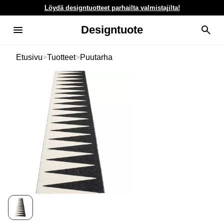
Löydä designtuotteet parhailta valmistajilta!
Designtuote
Etusivu
>
Tuotteet
>
Puutarha