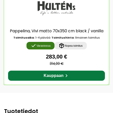
Pappelina, Vivi matto 70x350 cm black / vanilla
Toimitusaika:
1-4 päivää
Toimitushinta:
Ilmainen toimitus
Varastossa
Nopea toimitus
283,00 €
314,00 €
Kauppaan
Tuotetiedot