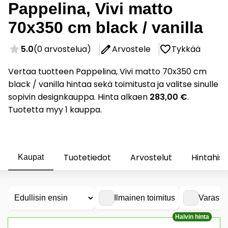
Pappelina, Vivi matto
70x350 cm black / vanilla
5.0
(0 arvostelua)
Arvostele
Tykkää
Vertaa tuotteen Pappelina, Vivi matto 70x350 cm
black / vanilla hintaa sekä toimitusta ja valitse sinulle
sopivin designkauppa. Hinta alkaen
283,00 €
.
Tuotetta myy 1 kauppa.
Tuotetiedot
Arvostelut
Hintahist
Kaupat
Ilmainen toimitus
Varasto
Halvin hinta