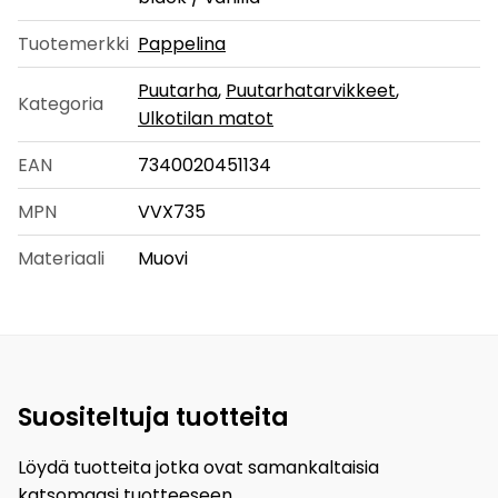
Tuotemerkki
Pappelina
Puutarha
,
Puutarhatarvikkeet
,
Kategoria
Ulkotilan matot
EAN
7340020451134
MPN
VVX735
Materiaali
Muovi
Suositeltuja tuotteita
Löydä tuotteita jotka ovat samankaltaisia
katsomaasi tuotteeseen.