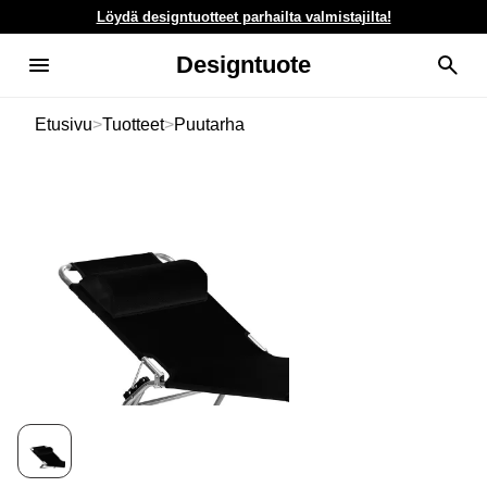
Löydä designtuotteet parhailta valmistajilta!
Designtuote
Etusivu
>
Tuotteet
>
Puutarha