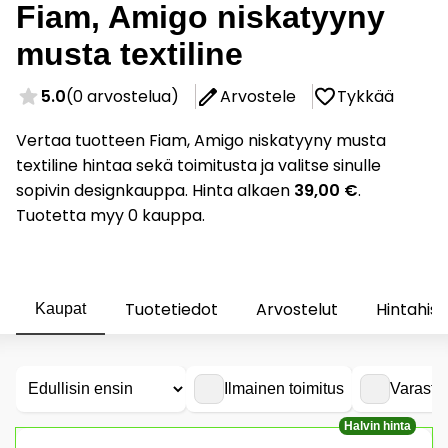
Fiam, Amigo niskatyyny
musta textiline
5.0
(0 arvostelua)
Arvostele
Tykkää
Vertaa tuotteen Fiam, Amigo niskatyyny musta
textiline hintaa sekä toimitusta ja valitse sinulle
sopivin designkauppa. Hinta alkaen
39,00 €
.
Tuotetta myy 0 kauppa.
Tuotetiedot
Arvostelut
Hintahist
Kaupat
Ilmainen toimitus
Varasto
Halvin hinta