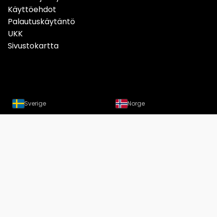
Käyttöehdot
Palautuskäytäntö
UKK
Sivustokartta
Sverige
Norge
Danmark
Deutschland
Österreich
Schweiz
Suomi
Löydät meidät nyt myös
Instagramista
Copyright Designtuote.fi | Designtuotteiden hintavertailu