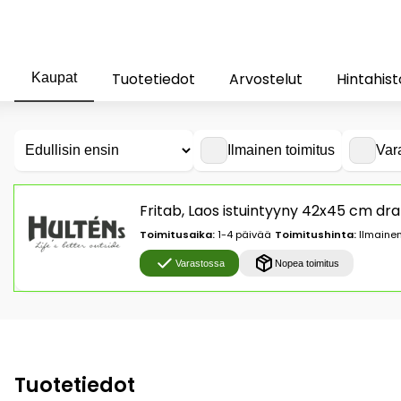
Tuotetiedot
Arvostelut
Hintahist
Kaupat
Ilmainen toimitus
Var
Fritab, Laos istuintyyny 42x45 cm dr
Toimitusaika:
1-4 päivää
Toimitushinta:
Ilmainen
Varastossa
Nopea toimitus
Tuotetiedot