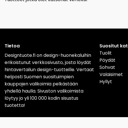
Tietoa
Suositut ka
Tuolit
Designtuote.fi on design-huonekaluihin
Pöydät
erikoistunut verkkosivusto, josta löydät
Sohvat
hintavertailun design-tuotteille. Vertaat
Valaisimet
helposti Suomen suosituimpien
Hyllyt
kauppojen valikoimia pelkästään
yhdellä haulla. Sivuston valikoimista
löytyy jo yli 100 000 kodin sisustus
tuotetta!