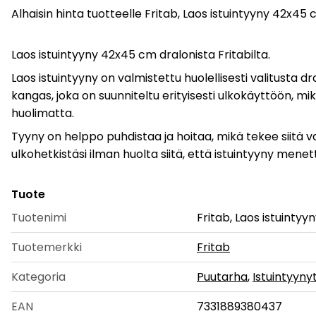
Alhaisin hinta tuotteelle Fritab, Laos istuintyyny 42x45
Laos istuintyyny 42x45 cm dralonista Fritabilta.
Laos istuintyyny on valmistettu huolellisesti valitust
kangas, joka on suunniteltu erityisesti ulkokäyttöön, mi
huolimatta.
Tyyny on helppo puhdistaa ja hoitaa, mikä tekee siitä v
ulkohetkistäsi ilman huolta siitä, että istuintyyny men
Tuote
Tuotenimi
Fritab, Laos istuinty
Tuotemerkki
Fritab
Kategoria
Puutarha
,
Istuintyyny
EAN
7331889380437