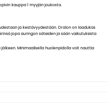
sopivin kauppa 1 myyjän joukosta.
vuudestaan ja kestävyydestään. Dralon on laadukas
värinsä jopa auringon säteiden ja sään vaikutuksista
älkeen. Minimaalisella huolenpidolla voit nauttia