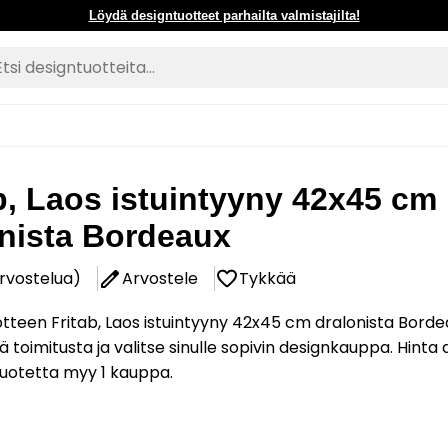
Löydä designtuotteet parhailta valmistajilta!
b, Laos istuintyyny 42x45 cm
onista Bordeaux
arvostelua)
Arvostele
Tykkää
tteen Fritab, Laos istuintyyny 42x45 cm dralonista Borde
ä toimitusta ja valitse sinulle sopivin designkauppa. Hinta
Tuotetta myy 1 kauppa.