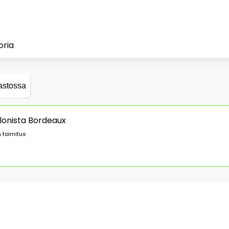
oria
astossa
alonista Bordeaux
 toimitus