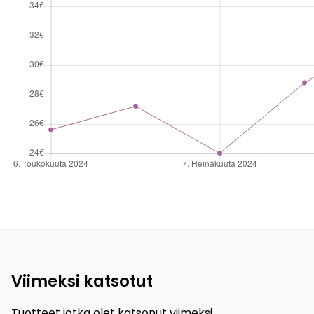
Viimeksi katsotut
Tuotteet jotka olet katsonut viimeksi.