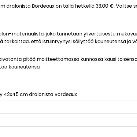
 cm dralonista Bordeaux on tällä hetkellä 33,00 €. Valitse 
a dralon-materiaalista, joka tunnetaan ylivertaisesta muka
kä tarkoittaa, että istuintyynysi säilyttää kauneutensa ja 
aivatonta pitää moitteettomassa kunnossa kausi toisensa j
ettää kauneutensa.
yny 42x45 cm dralonista Bordeaux
t