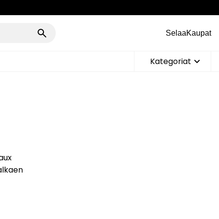
Selaa
Kaupat
Kategoriat
aux
 alkaen