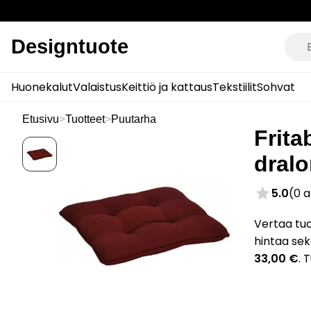
Designtuote
Huonekalut
Valaistus
Keittiö ja kattaus
Tekstiilit
Sohvat
Etusivu
>
Tuotteet
>
Puutarha
Frita
dral
5.0
(0 
Vertaa tuo
hintaa sek
33,00 €
. 