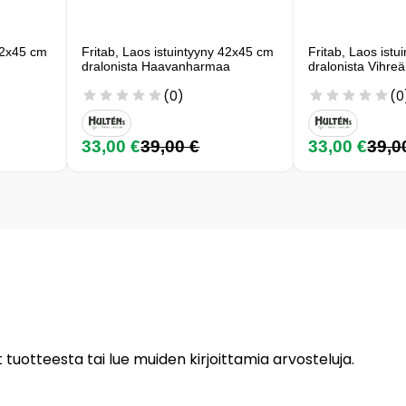
 42x45 cm
Fritab, Laos istuintyyny 42x45 cm
Fritab, Laos ist
dralonista Haavanharmaa
dralonista Vihreä
(0)
(0
33,00 €
39,00 €
33,00 €
39,0
 tuotteesta tai lue muiden kirjoittamia arvosteluja.