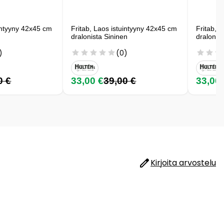
uintyyny 42x45 cm
Fritab, Laos istuintyyny 42x45 cm
Fritab, 
dralonista Sininen
dralonis
)
(0)
0 €
33,00 €
39,00 €
33,00
Kirjoita arvostelu